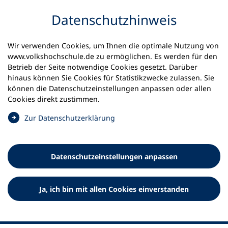
Inhalt anspringen
Datenschutz­hinweis
Startseite
Volkshochschulen und Kurse
Wir verwenden Cookies, um Ihnen die optimale Nutzung von
Meine vhs finden | vhs vor Ort
www.volkshochschule.de zu ermöglichen. Es werden für den
vhs in Rheinland-Pfalz
vhs Rhein-Pfalz-Kreis
Betrieb der Seite notwendige Cookies gesetzt. Darüber
hinaus können Sie Cookies für Statistikzwecke zulassen. Sie
Volkshochschule Rhein-Pfalz-
können die Datenschutz­einstellungen anpassen oder allen
Cookies direkt zustimmen.
Kreis
(
Zur Datenschutz­erklärung
Ö
f
f
Datenschutz­einstellungen anpassen
n
e
t
Ja, ich bin mit allen Cookies einverstanden
i
n
e
i