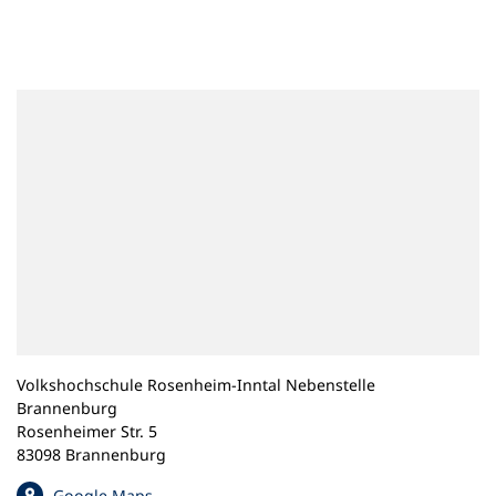
n
e
m
n
e
u
e
n
T
a
b
)
Volkshochschule Rosenheim-Inntal Nebenstelle
Brannenburg
Rosenheimer Str. 5
83098 Brannenburg
(
Google Maps