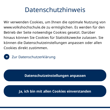
Inhalt anspringen
Datenschutz­hinweis
Startseite
Volkshochschulen und Kurse
Wir verwenden Cookies, um Ihnen die optimale Nutzung von
Meine vhs finden | vhs vor Ort
vhs in Bayern
www.volkshochschule.de zu ermöglichen. Es werden für den
vhs Rosenheim-Inntal, Nebenstelle Brannenburg
Betrieb der Seite notwendige Cookies gesetzt. Darüber
hinaus können Sie Cookies für Statistikzwecke zulassen. Sie
Volkshochschule Rosenheim-
können die Datenschutz­einstellungen anpassen oder allen
Cookies direkt zustimmen.
Inntal Nebenstelle
(
Zur Datenschutz­erklärung
Brannenburg
Ö
f
f
Datenschutz­einstellungen anpassen
n
e
t
Ja, ich bin mit allen Cookies einverstanden
i
n
e
i