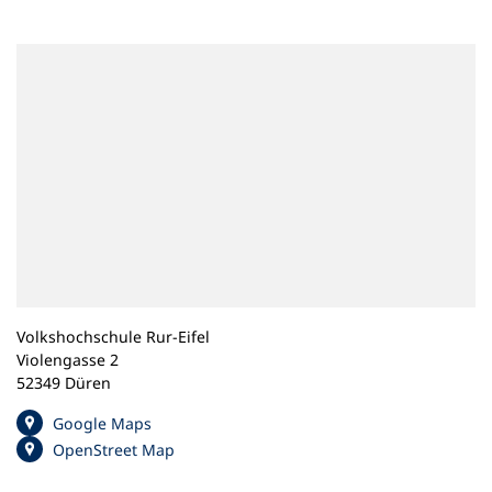
n
e
m
n
e
u
e
n
T
a
b
)
Volkshochschule Rur-Eifel
Violengasse 2
52349 Düren
(
Google Maps
Ö
(
OpenStreet Map
f
Ö