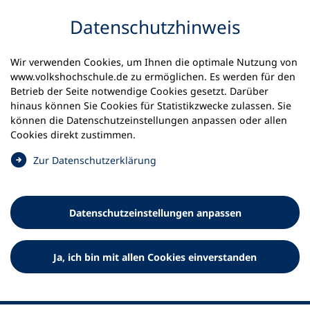
Inhalt anspringen
Datenschutz­hinweis
Startseite
Volkshochschulen und Kurse
Wir verwenden Cookies, um Ihnen die optimale Nutzung von
Meine vhs finden | vhs vor Ort
www.volkshochschule.de zu ermöglichen. Es werden für den
vhs in Nordrhein-Westfalen
vhs Rur-Eifel
Betrieb der Seite notwendige Cookies gesetzt. Darüber
hinaus können Sie Cookies für Statistikzwecke zulassen. Sie
können die Datenschutz­einstellungen anpassen oder allen
Volkshochschule Rur-Eifel
Cookies direkt zustimmen.
(
Zur Datenschutz­erklärung
Ö
f
f
Datenschutz­einstellungen anpassen
n
e
t
Ja, ich bin mit allen Cookies einverstanden
i
n
e
i