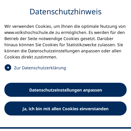
Inhalt anspringen
Datenschutz­hinweis
Startseite
Volkshochschulen und Kurse
Wir verwenden Cookies, um Ihnen die optimale Nutzung von
Meine vhs finden | vhs vor Ort
vhs in Sachsen
www.volkshochschule.de zu ermöglichen. Es werden für den
vhs Sächsische Schweiz-Osterzgebirge
Betrieb der Seite notwendige Cookies gesetzt. Darüber
hinaus können Sie Cookies für Statistikzwecke zulassen. Sie
Volkshochschule Sächsische
können die Datenschutz­einstellungen anpassen oder allen
Cookies direkt zustimmen.
Schweiz-Osterzgebirge e.V.
(
Zur Datenschutz­erklärung
Ö
f
f
Datenschutz­einstellungen anpassen
n
e
t
Ja, ich bin mit allen Cookies einverstanden
i
n
e
i