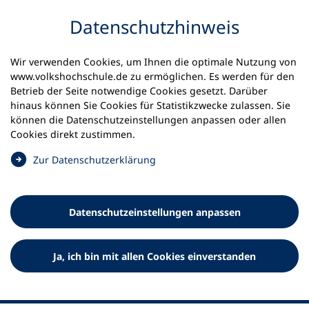
Inhalt anspringen
Datenschutz­hinweis
Startseite
Volkshochschulen und Kurse
Wir verwenden Cookies, um Ihnen die optimale Nutzung von
Meine vhs finden | vhs vor Ort
www.volkshochschule.de zu ermöglichen. Es werden für den
vhs in Schleswig-Holstein
vhs Schacht-Audorf
Betrieb der Seite notwendige Cookies gesetzt. Darüber
hinaus können Sie Cookies für Statistikzwecke zulassen. Sie
Volkshochschule Schacht-
können die Datenschutz­einstellungen anpassen oder allen
Cookies direkt zustimmen.
Audorf e.V.
(
Zur Datenschutz­erklärung
Ö
f
f
Datenschutz­einstellungen anpassen
n
e
t
Ja, ich bin mit allen Cookies einverstanden
i
n
e
i