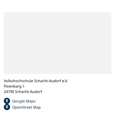
n
e
m
n
e
u
e
n
T
a
b
)
Volkshochschule Schacht-Audorf e.V.
Floenbarg 1
24790 Schacht-Audorf
(
Google Maps
Ö
(
OpenStreet Map
f
Ö