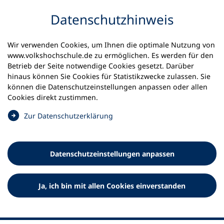
Inhalt anspringen
Datenschutz­hinweis
Startseite
Volkshochschulen und Kurse
Wir verwenden Cookies, um Ihnen die optimale Nutzung von
Meine vhs finden | vhs vor Ort
www.volkshochschule.de zu ermöglichen. Es werden für den
vhs in Schleswig-Holstein
vhs Schönberg
Betrieb der Seite notwendige Cookies gesetzt. Darüber
hinaus können Sie Cookies für Statistikzwecke zulassen. Sie
Volkshochschule Schönberg
können die Datenschutz­einstellungen anpassen oder allen
Cookies direkt zustimmen.
e.V.
(
Zur Datenschutz­erklärung
Ö
f
f
Datenschutz­einstellungen anpassen
n
e
t
Ja, ich bin mit allen Cookies einverstanden
i
n
e
i