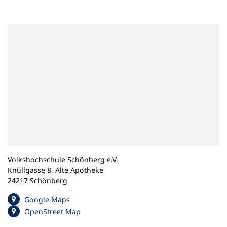
n
e
m
n
e
u
e
n
T
a
b
)
Volkshochschule Schönberg e.V.
Knüllgasse 8, Alte Apotheke
24217 Schönberg
(
Google Maps
Ö
(
OpenStreet Map
f
Ö