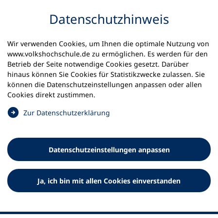
Inhalt anspringen
Datenschutz­hinweis
Startseite
Volkshochschulen und Kurse
Wir verwenden Cookies, um Ihnen die optimale Nutzung von
Meine vhs finden | vhs vor Ort
vhs in Bayern
www.volkshochschule.de zu ermöglichen. Es werden für den
vhs Schrobenhausen
Betrieb der Seite notwendige Cookies gesetzt. Darüber
hinaus können Sie Cookies für Statistikzwecke zulassen. Sie
Volkshochschule
können die Datenschutz­einstellungen anpassen oder allen
Cookies direkt zustimmen.
Schrobenhausen e.V.
(
Zur Datenschutz­erklärung
Ö
f
f
Datenschutz­einstellungen anpassen
n
e
t
Ja, ich bin mit allen Cookies einverstanden
i
n
e
i