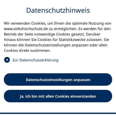
Inhalt anspringen
Datenschutz­hinweis
Startseite
Volkshochschulen und Kurse
Wir verwenden Cookies, um Ihnen die optimale Nutzung von
Meine vhs finden | vhs vor Ort
www.volkshochschule.de zu ermöglichen. Es werden für den
vhs in Nordrhein-Westfalen
Betrieb der Seite notwendige Cookies gesetzt. Darüber
vhs Siegen-Wittgenstein
hinaus können Sie Cookies für Statistikzwecke zulassen. Sie
können die Datenschutz­einstellungen anpassen oder allen
Volkshochschule Siegen-
Cookies direkt zustimmen.
Wittgenstein
(
Zur Datenschutz­erklärung
Ö
f
f
Datenschutz­einstellungen anpassen
n
e
t
Ja, ich bin mit allen Cookies einverstanden
i
n
e
i