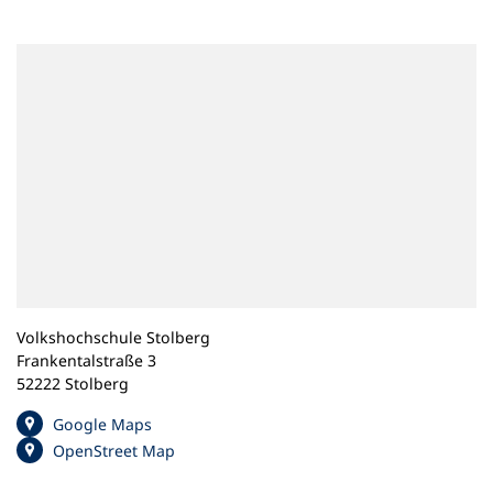
n
e
m
n
e
u
e
n
T
a
b
)
Volkshochschule Stolberg
Frankentalstraße 3
52222 Stolberg
(
Google Maps
Ö
(
OpenStreet Map
f
Ö