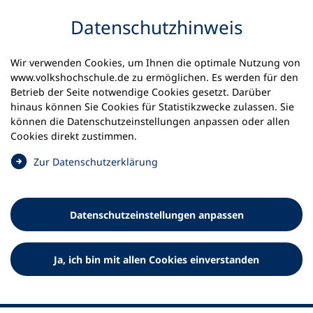
Inhalt anspringen
Datenschutz­hinweis
Startseite
Volkshochschulen und Kurse
Wir verwenden Cookies, um Ihnen die optimale Nutzung von
Meine vhs finden | vhs vor Ort
www.volkshochschule.de zu ermöglichen. Es werden für den
vhs in Nordrhein-Westfalen
vhs Stolberg
Betrieb der Seite notwendige Cookies gesetzt. Darüber
hinaus können Sie Cookies für Statistikzwecke zulassen. Sie
können die Datenschutz­einstellungen anpassen oder allen
Volkshochschule Stolberg
Cookies direkt zustimmen.
(
Zur Datenschutz­erklärung
Ö
f
f
Datenschutz­einstellungen anpassen
n
e
t
Ja, ich bin mit allen Cookies einverstanden
i
n
e
i