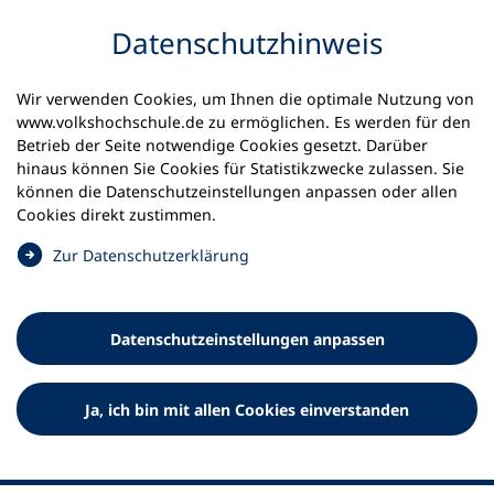
Inhalt anspringen
Datenschutz­hinweis
Startseite
Volkshochschulen und Kurse
Wir verwenden Cookies, um Ihnen die optimale Nutzung von
Meine vhs finden | vhs vor Ort
www.volkshochschule.de zu ermöglichen. Es werden für den
vhs in Baden-Württemberg
vhs Südlicher Breisgau
Betrieb der Seite notwendige Cookies gesetzt. Darüber
hinaus können Sie Cookies für Statistikzwecke zulassen. Sie
Volkshochschule Südlicher
können die Datenschutz­einstellungen anpassen oder allen
Cookies direkt zustimmen.
Breisgau e.V.
(
Zur Datenschutz­erklärung
Ö
f
f
Datenschutz­einstellungen anpassen
n
e
t
Ja, ich bin mit allen Cookies einverstanden
i
n
e
i