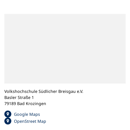
n
e
m
n
e
u
e
n
T
a
b
)
Volkshochschule Südlicher Breisgau e.V.
Basler Straße 1
79189 Bad Krozingen
(
Google Maps
Ö
(
OpenStreet Map
f
Ö