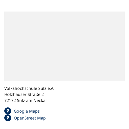
n
e
m
n
e
u
e
n
T
a
b
)
Volkshochschule Sulz e.V.
Holzhauser Straße 2
72172 Sulz am Neckar
(
Google Maps
Ö
(
OpenStreet Map
f
Ö