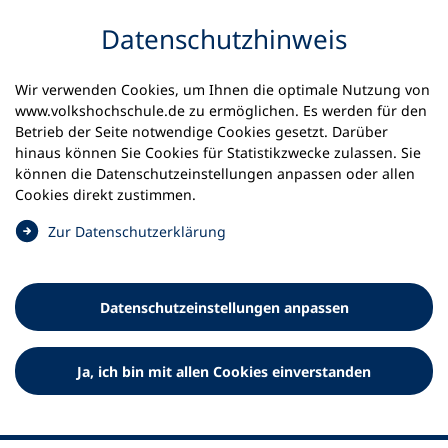
Inhalt anspringen
Datenschutz­hinweis
Startseite
Volkshochschulen und Kurse
Wir verwenden Cookies, um Ihnen die optimale Nutzung von
Meine vhs finden | vhs vor Ort
www.volkshochschule.de zu ermöglichen. Es werden für den
vhs in Baden-Württemberg
vhs Sulz
Betrieb der Seite notwendige Cookies gesetzt. Darüber
hinaus können Sie Cookies für Statistikzwecke zulassen. Sie
können die Datenschutz­einstellungen anpassen oder allen
Volkshochschule Sulz e.V.
Cookies direkt zustimmen.
(
Zur Datenschutz­erklärung
Ö
f
f
Datenschutz­einstellungen anpassen
n
e
t
Ja, ich bin mit allen Cookies einverstanden
i
n
e
i