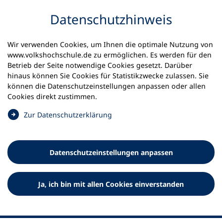
Inhalt anspringen
Datenschutz­hinweis
Startseite
Volkshochschulen und Kurse
Wir verwenden Cookies, um Ihnen die optimale Nutzung von
Meine vhs finden | vhs vor Ort
www.volkshochschule.de zu ermöglichen. Es werden für den
vhs in Schleswig-Holstein
vhs Tarp
Betrieb der Seite notwendige Cookies gesetzt. Darüber
hinaus können Sie Cookies für Statistikzwecke zulassen. Sie
können die Datenschutz­einstellungen anpassen oder allen
Volkshochschule Tarp
Cookies direkt zustimmen.
(
Zur Datenschutz­erklärung
Ö
f
f
Datenschutz­einstellungen anpassen
n
e
t
Ja, ich bin mit allen Cookies einverstanden
i
n
e
i