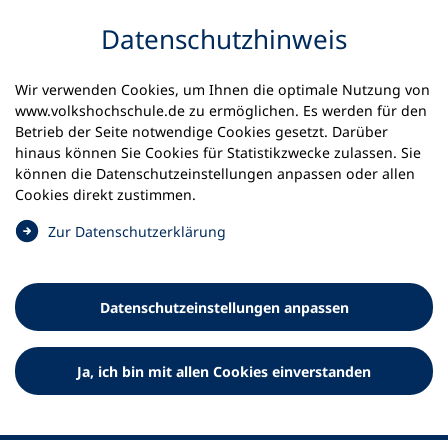
Inhalt anspringen
Datenschutz­hinweis
Startseite
Volkshochschulen und Kurse
Wir verwenden Cookies, um Ihnen die optimale Nutzung von
Meine vhs finden | vhs vor Ort
www.volkshochschule.de zu ermöglichen. Es werden für den
vhs in Schleswig-Holstein
vhs Todenbüttel
Betrieb der Seite notwendige Cookies gesetzt. Darüber
hinaus können Sie Cookies für Statistikzwecke zulassen. Sie
Volkshochschule Todenbüttel
können die Datenschutz­einstellungen anpassen oder allen
Cookies direkt zustimmen.
und Umgebung e.V.
(
Zur Datenschutz­erklärung
Ö
f
f
Datenschutz­einstellungen anpassen
n
e
t
Ja, ich bin mit allen Cookies einverstanden
i
n
e
i