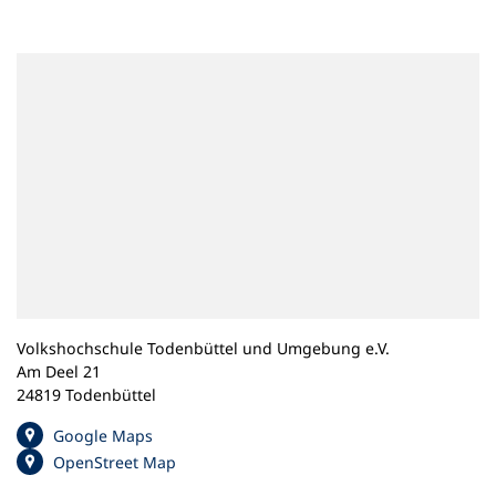
n
e
m
n
e
u
e
n
T
a
b
)
Volkshochschule Todenbüttel und Umgebung e.V.
Am Deel 21
24819 Todenbüttel
(
Google Maps
Ö
(
OpenStreet Map
f
Ö