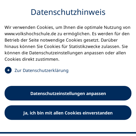
Inhalt anspringen
Datenschutz­hinweis
Startseite
Volkshochschulen und Kurse
Wir verwenden Cookies, um Ihnen die optimale Nutzung von
Meine vhs finden | vhs vor Ort
www.volkshochschule.de zu ermöglichen. Es werden für den
vhs in Rheinland-Pfalz
vhs Trier
Betrieb der Seite notwendige Cookies gesetzt. Darüber
hinaus können Sie Cookies für Statistikzwecke zulassen. Sie
können die Datenschutz­einstellungen anpassen oder allen
Volkshochschule Trier
Cookies direkt zustimmen.
(
Zur Datenschutz­erklärung
Ö
f
f
Datenschutz­einstellungen anpassen
n
e
t
Ja, ich bin mit allen Cookies einverstanden
i
n
e
i