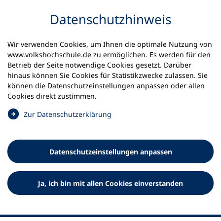
Inhalt anspringen
Datenschutz­hinweis
Startseite
Volkshochschulen und Kurse
Wir verwenden Cookies, um Ihnen die optimale Nutzung von
Meine vhs finden | vhs vor Ort
www.volkshochschule.de zu ermöglichen. Es werden für den
vhs in Baden-Württemberg
vhs Tübingen
Betrieb der Seite notwendige Cookies gesetzt. Darüber
hinaus können Sie Cookies für Statistikzwecke zulassen. Sie
können die Datenschutz­einstellungen anpassen oder allen
Volkshochschule Tübingen e.V.
Cookies direkt zustimmen.
(
Zur Datenschutz­erklärung
Ö
f
f
Datenschutz­einstellungen anpassen
n
e
t
Ja, ich bin mit allen Cookies einverstanden
i
n
e
i