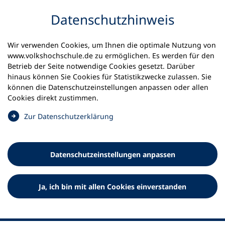
Inhalt anspringen
Datenschutz­hinweis
Startseite
Volkshochschulen und Kurse
Wir verwenden Cookies, um Ihnen die optimale Nutzung von
Meine vhs finden | vhs vor Ort
www.volkshochschule.de zu ermöglichen. Es werden für den
vhs in Nordrhein-Westfalen
Betrieb der Seite notwendige Cookies gesetzt. Darüber
vhs Unna Fröndenberg Holzwickede
hinaus können Sie Cookies für Statistikzwecke zulassen. Sie
können die Datenschutz­einstellungen anpassen oder allen
Volkshochschule Unna
Cookies direkt zustimmen.
Fröndenberg Holzwickede
(
Zur Datenschutz­erklärung
Ö
f
f
Datenschutz­einstellungen anpassen
n
e
t
Ja, ich bin mit allen Cookies einverstanden
i
n
e
i