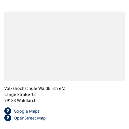
n
e
m
n
e
u
e
n
T
a
b
)
Volkshochschule Waldkirch e.V.
Lange Straße 12
79183 Waldkirch
(
Google Maps
Ö
(
OpenStreet Map
f
Ö