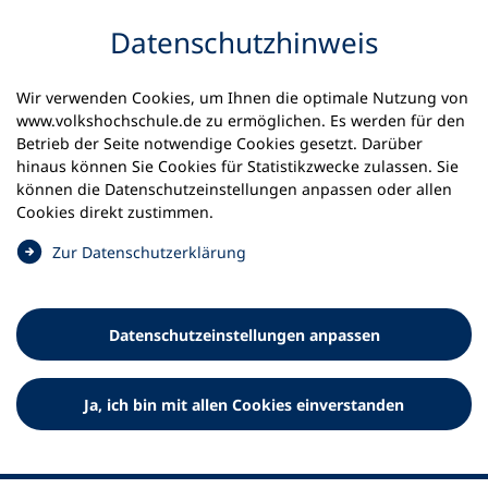
Inhalt anspringen
Datenschutz­hinweis
Startseite
Volkshochschulen und Kurse
Wir verwenden Cookies, um Ihnen die optimale Nutzung von
Meine vhs finden | vhs vor Ort
www.volkshochschule.de zu ermöglichen. Es werden für den
vhs in Baden-Württemberg
vhs Waldkirch
Betrieb der Seite notwendige Cookies gesetzt. Darüber
hinaus können Sie Cookies für Statistikzwecke zulassen. Sie
können die Datenschutz­einstellungen anpassen oder allen
Volkshochschule Waldkirch e.V.
Cookies direkt zustimmen.
(
Zur Datenschutz­erklärung
Ö
f
f
Datenschutz­einstellungen anpassen
n
e
t
Ja, ich bin mit allen Cookies einverstanden
i
n
e
i