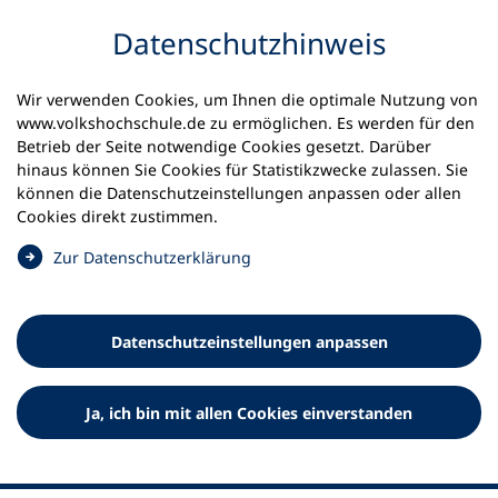
Inhalt anspringen
Datenschutz­hinweis
Startseite
Volkshochschulen und Kurse
Wir verwenden Cookies, um Ihnen die optimale Nutzung von
Meine vhs finden | vhs vor Ort
www.volkshochschule.de zu ermöglichen. Es werden für den
vhs in Baden-Württemberg
vhs Waldshut-Tiengen
Betrieb der Seite notwendige Cookies gesetzt. Darüber
hinaus können Sie Cookies für Statistikzwecke zulassen. Sie
Volkshochschule Waldshut-
können die Datenschutz­einstellungen anpassen oder allen
Cookies direkt zustimmen.
Tiengen
(
Zur Datenschutz­erklärung
Ö
f
f
Datenschutz­einstellungen anpassen
n
e
t
Ja, ich bin mit allen Cookies einverstanden
i
n
e
i