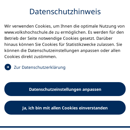
Inhalt anspringen
Datenschutz­hinweis
Startseite
Volkshochschulen und Kurse
Wir verwenden Cookies, um Ihnen die optimale Nutzung von
Meine vhs finden | vhs vor Ort
www.volkshochschule.de zu ermöglichen. Es werden für den
vhs in Nordrhein-Westfalen
vhs Waltrop
Betrieb der Seite notwendige Cookies gesetzt. Darüber
hinaus können Sie Cookies für Statistikzwecke zulassen. Sie
können die Datenschutz­einstellungen anpassen oder allen
Volkshochschule Waltrop
Cookies direkt zustimmen.
(
Zur Datenschutz­erklärung
Ö
f
f
Datenschutz­einstellungen anpassen
n
e
t
Ja, ich bin mit allen Cookies einverstanden
i
n
e
i