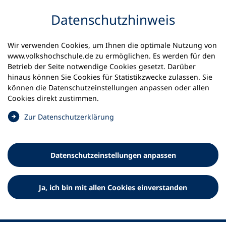
Inhalt anspringen
Datenschutz­hinweis
Startseite
Volkshochschulen und Kurse
Wir verwenden Cookies, um Ihnen die optimale Nutzung von
Meine vhs finden | vhs vor Ort
www.volkshochschule.de zu ermöglichen. Es werden für den
vhs in Baden-Württemberg
vhs Wangen im Allgäu
Betrieb der Seite notwendige Cookies gesetzt. Darüber
hinaus können Sie Cookies für Statistikzwecke zulassen. Sie
Volkshochschule Wangen im
können die Datenschutz­einstellungen anpassen oder allen
Cookies direkt zustimmen.
Allgäu
(
Zur Datenschutz­erklärung
Ö
f
f
Datenschutz­einstellungen anpassen
n
e
t
Ja, ich bin mit allen Cookies einverstanden
i
n
e
i