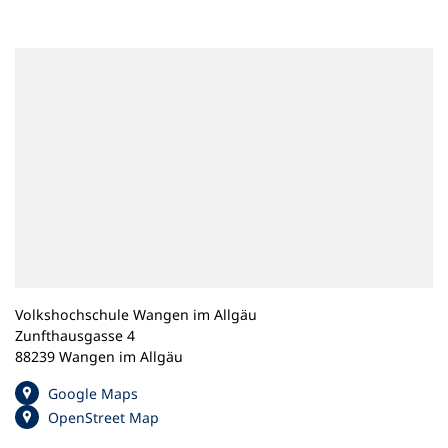
n
e
m
n
e
u
e
n
T
a
b
)
Volkshochschule Wangen im Allgäu
Zunfthausgasse 4
88239 Wangen im Allgäu
(
Google Maps
Ö
(
OpenStreet Map
f
Ö