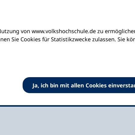
utzung von www.volkshochschule.de zu ermöglichen.
eine vhs finden | vhs vor Ort
vhs in Thüringen
en Sie Cookies für Statistikzwecke zulassen. Sie k
tburgkreis
Ja, ich bin mit allen Cookies einverst