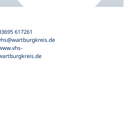
03695 617261
vhs
wartburgkreis
de
www.vhs-
wartburgkreis.de