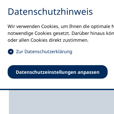
Inhalt anspringen
Datenschutz­hinweis
Wir verwenden Cookies, um Ihnen die optimale N
Startseite
Volkshochschulen und Kurse
M
notwendige Cookies gesetzt. Darüber hinaus könn
oder allen Cookies direkt zustimmen.
(
Zur Datenschutz­erklärung
Ö
f
Volkshochschule War
Datenschutz­einstellungen anpassen
f
n
e
t
i
n
e