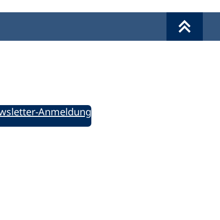
Werkzeuge
Sie informiert!
ung aktuell – Der bildungspolitische Newsletter
wsletter-Anmeldung
ie uns auf Social Media: