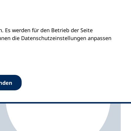
 Es werden für den Betrieb der Seite
vhs Wartburgkreis
önnen die Datenschutz­einstellungen anpassen
anden