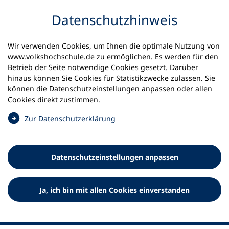
Inhalt anspringen
Datenschutz­hinweis
Startseite
Volkshochschulen und Kurse
Wir verwenden Cookies, um Ihnen die optimale Nutzung von
Meine vhs finden | vhs vor Ort
vhs in Bayern
www.volkshochschule.de zu ermöglichen. Es werden für den
vhs Wasserburg
Betrieb der Seite notwendige Cookies gesetzt. Darüber
hinaus können Sie Cookies für Statistikzwecke zulassen. Sie
Volkshochschule Wasserburg
können die Datenschutz­einstellungen anpassen oder allen
Cookies direkt zustimmen.
e.V.
(
Zur Datenschutz­erklärung
Ö
f
f
Datenschutz­einstellungen anpassen
n
e
t
Ja, ich bin mit allen Cookies einverstanden
i
n
e
i