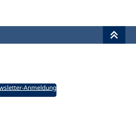
Werkzeuge
Sie informiert!
ung aktuell – Der bildungspolitische Newsletter
wsletter-Anmeldung
ie uns auf Social Media: