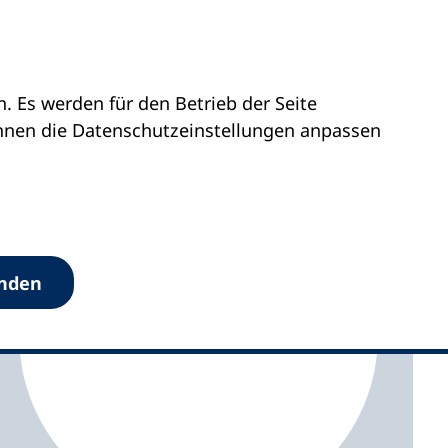
 Es werden für den Betrieb der Seite
Westfalen
vhs Werl – Wickede (Ruhr) – Ense
önnen die Datenschutz­einstellungen anpassen
anden