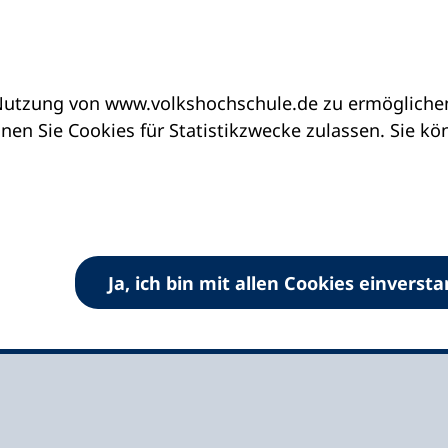
utzung von www.volkshochschule.de zu ermöglichen.
eine vhs finden | vhs vor Ort
vhs in Nordrhein-
en Sie Cookies für Statistikzwecke zulassen. Sie k
 – Wickede (Ruhr) –
Ja, ich bin mit allen Cookies einverst