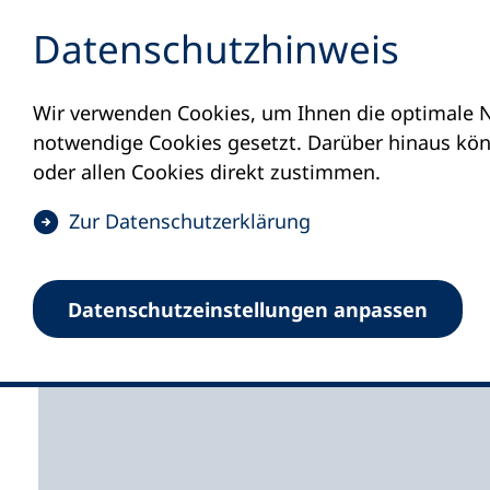
Inhalt anspringen
Datenschutz­hinweis
Wir verwenden Cookies, um Ihnen die optimale N
Startseite
Volkshochschulen und Kurse
M
notwendige Cookies gesetzt. Darüber hinaus könn
oder allen Cookies direkt zustimmen.
(
Zur Datenschutz­erklärung
Ö
Volkshochschule Werl
f
Datenschutz­einstellungen anpassen
f
Ense
n
e
t
i
n
e