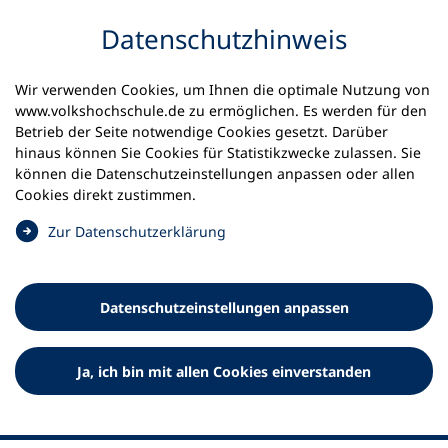
Inhalt anspringen
Datenschutz­hinweis
Startseite
Volkshochschulen und Kurse
Wir verwenden Cookies, um Ihnen die optimale Nutzung von
Meine vhs finden | vhs vor Ort
www.volkshochschule.de zu ermöglichen. Es werden für den
vhs in Niedersachsen
vhs Wildeshausen
Betrieb der Seite notwendige Cookies gesetzt. Darüber
hinaus können Sie Cookies für Statistikzwecke zulassen. Sie
Volkshochschule
können die Datenschutz­einstellungen anpassen oder allen
Cookies direkt zustimmen.
Wildeshausen e.V.
(
Zur Datenschutz­erklärung
Ö
f
f
Datenschutz­einstellungen anpassen
n
e
t
Ja, ich bin mit allen Cookies einverstanden
i
n
e
i