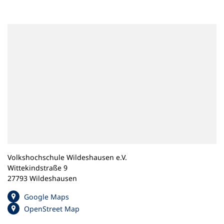
n
e
m
n
e
u
e
n
T
a
b
)
Volkshochschule Wildeshausen e.V.
Wittekindstraße 9
27793 Wildeshausen
(
Google Maps
Ö
(
OpenStreet Map
f
Ö