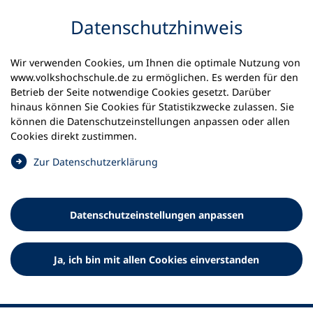
Inhalt anspringen
Datenschutz­hinweis
Startseite
Volkshochschulen und Kurse
Wir verwenden Cookies, um Ihnen die optimale Nutzung von
Meine vhs finden | vhs vor Ort
vhs in Bayern
www.volkshochschule.de zu ermöglichen. Es werden für den
vhs Wolfratshausen
Betrieb der Seite notwendige Cookies gesetzt. Darüber
hinaus können Sie Cookies für Statistikzwecke zulassen. Sie
Volkshochschule
können die Datenschutz­einstellungen anpassen oder allen
Cookies direkt zustimmen.
Wolfratshausen e.V.
(
Zur Datenschutz­erklärung
Ö
f
f
Datenschutz­einstellungen anpassen
n
e
t
Ja, ich bin mit allen Cookies einverstanden
i
n
e
i