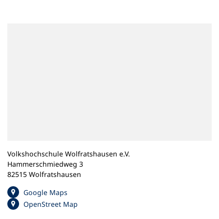
n
e
m
n
e
u
e
n
T
a
b
)
Volkshochschule Wolfratshausen e.V.
Hammerschmiedweg 3
82515 Wolfratshausen
(
Google Maps
Ö
(
OpenStreet Map
f
Ö