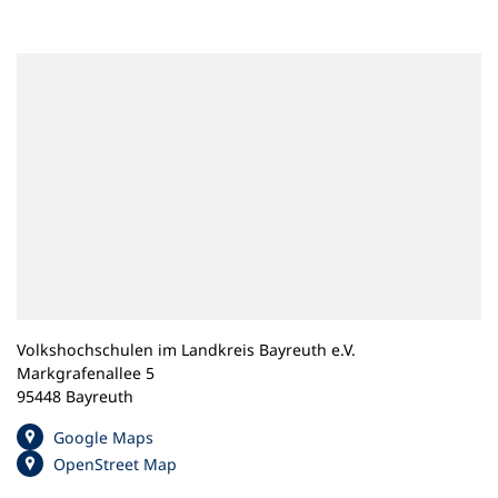
n
e
m
n
e
u
e
n
T
a
b
)
Volkshochschulen im Landkreis Bayreuth e.V.
Markgrafenallee 5
95448 Bayreuth
(
Google Maps
Ö
(
OpenStreet Map
f
Ö