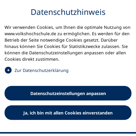
Inhalt anspringen
Datenschutz­hinweis
Startseite
Volkshochschulen und Kurse
Wir verwenden Cookies, um Ihnen die optimale Nutzung von
Meine vhs finden | vhs vor Ort
vhs in Bayern
www.volkshochschule.de zu ermöglichen. Es werden für den
vhs im Landkreis Bayreuth
Betrieb der Seite notwendige Cookies gesetzt. Darüber
hinaus können Sie Cookies für Statistikzwecke zulassen. Sie
Volkshochschulen im
können die Datenschutz­einstellungen anpassen oder allen
Cookies direkt zustimmen.
Landkreis Bayreuth e.V.
(
Zur Datenschutz­erklärung
Ö
f
f
Datenschutz­einstellungen anpassen
n
e
t
Ja, ich bin mit allen Cookies einverstanden
i
n
e
i