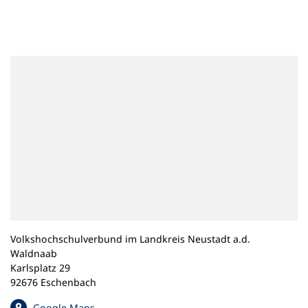
n
e
m
n
e
u
e
n
T
a
b
)
Volkshochschulverbund im Landkreis Neustadt a.d.
Waldnaab
Karlsplatz 29
92676 Eschenbach
(
Google Maps