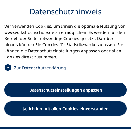
Inhalt anspringen
Datenschutz­hinweis
Startseite
Volkshochschulen und Kurse
Wir verwenden Cookies, um Ihnen die optimale Nutzung von
Meine vhs finden | vhs vor Ort
vhs in Bayern
www.volkshochschule.de zu ermöglichen. Es werden für den
vhs-Verbund Landkreis Neustadt/Waldnaab
Betrieb der Seite notwendige Cookies gesetzt. Darüber
hinaus können Sie Cookies für Statistikzwecke zulassen. Sie
Volkshochschulverbund im
können die Datenschutz­einstellungen anpassen oder allen
Cookies direkt zustimmen.
Landkreis Neustadt a.d.
(
Zur Datenschutz­erklärung
Waldnaab
Ö
f
f
Datenschutz­einstellungen anpassen
n
e
t
Ja, ich bin mit allen Cookies einverstanden
i
n
e
i