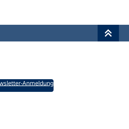
Werkzeuge
Sie informiert!
ung aktuell – Der bildungspolitische Newsletter
wsletter-Anmeldung
ie uns auf Social Media: