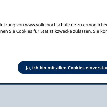
utzung von www.volkshochschule.de zu ermöglichen.
eine vhs finden | vhs vor Ort
vhs in Nordrhein-
en Sie Cookies für Statistikzwecke zulassen. Sie k
verband Rhein-Sieg
Ja, ich bin mit allen Cookies einverst