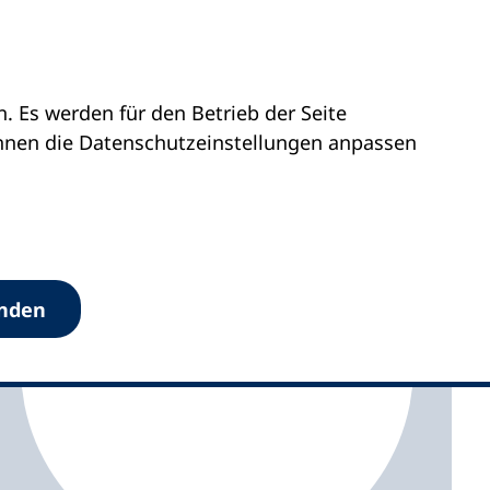
 Es werden für den Betrieb der Seite
Westfalen
vhs Rhein-Sieg
önnen die Datenschutz­einstellungen anpassen
anden