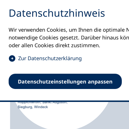
Inhalt anspringen
Datenschutz­hinweis
Wir verwenden Cookies, um Ihnen die optimale N
Startseite
Volkshochschulen und Kurse
M
notwendige Cookies gesetzt. Darüber hinaus könn
oder allen Cookies direkt zustimmen.
(
Zur Datenschutz­erklärung
Ö
f
Volkshochschulzweck
Datenschutz­einstellungen anpassen
f
n
e
t
i
n
e