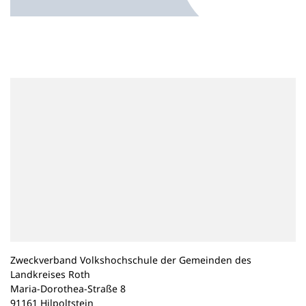
n
e
m
n
e
u
e
n
T
a
b
)
Zweckverband Volkshochschule der Gemeinden des
Landkreises Roth
Maria-Dorothea-Straße 8
91161 Hilpoltstein