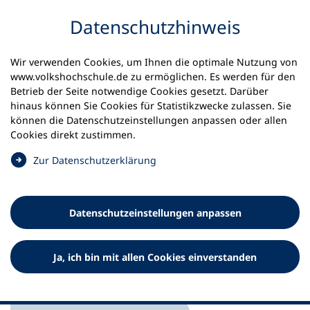
Inhalt anspringen
Datenschutz­hinweis
Startseite
Volkshochschulen und Kurse
Wir verwenden Cookies, um Ihnen die optimale Nutzung von
Meine vhs finden | vhs vor Ort
vhs in Bayern
www.volkshochschule.de zu ermöglichen. Es werden für den
vhs im Landkreis Roth
Betrieb der Seite notwendige Cookies gesetzt. Darüber
hinaus können Sie Cookies für Statistikzwecke zulassen. Sie
Zweckverband
können die Datenschutz­einstellungen anpassen oder allen
Cookies direkt zustimmen.
Volkshochschule der
(
Zur Datenschutz­erklärung
Gemeinden des Landkreises
Ö
Roth
f
f
Datenschutz­einstellungen anpassen
n
e
t
Ja, ich bin mit allen Cookies einverstanden
i
n
e
i