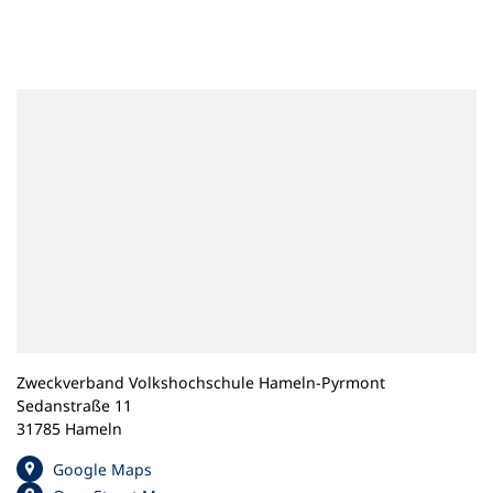
n
e
m
n
e
u
e
n
T
a
b
)
Zweckverband Volkshochschule Hameln-Pyrmont
Sedanstraße 11
31785 Hameln
(
Google Maps
Ö