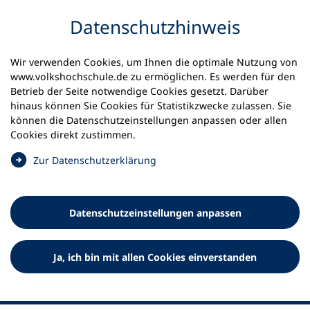
Inhalt anspringen
Datenschutz­hinweis
Startseite
Volkshochschulen und Kurse
Wir verwenden Cookies, um Ihnen die optimale Nutzung von
Meine vhs finden | vhs vor Ort
www.volkshochschule.de zu ermöglichen. Es werden für den
vhs in Niedersachsen
vhs Hameln-Pyrmont
Betrieb der Seite notwendige Cookies gesetzt. Darüber
hinaus können Sie Cookies für Statistikzwecke zulassen. Sie
Zweckverband
können die Datenschutz­einstellungen anpassen oder allen
Cookies direkt zustimmen.
Volkshochschule Hameln-
(
Zur Datenschutz­erklärung
Pyrmont
Ö
f
f
Datenschutz­einstellungen anpassen
n
e
t
Ja, ich bin mit allen Cookies einverstanden
i
n
e
i