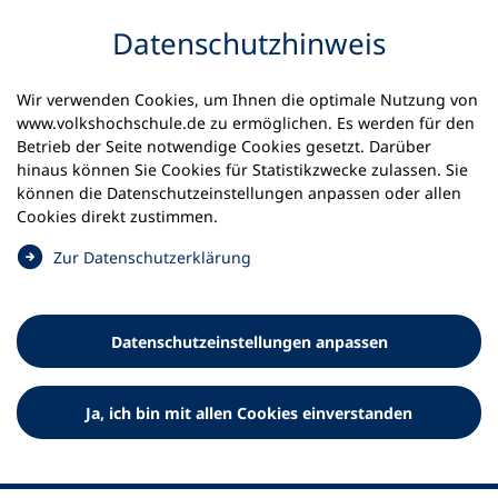
Inhalt anspringen
Datenschutz­hinweis
Startseite
Volkshochschulen und Kurse
Wir verwenden Cookies, um Ihnen die optimale Nutzung von
Meine vhs finden | vhs vor Ort
www.volkshochschule.de zu ermöglichen. Es werden für den
vhs in Niedersachsen
vhs Hannover Land
Betrieb der Seite notwendige Cookies gesetzt. Darüber
hinaus können Sie Cookies für Statistikzwecke zulassen. Sie
Zweckverband
können die Datenschutz­einstellungen anpassen oder allen
Cookies direkt zustimmen.
Volkshochschule Hannover
(
Zur Datenschutz­erklärung
Land
Ö
f
f
Datenschutz­einstellungen anpassen
n
e
t
Ja, ich bin mit allen Cookies einverstanden
i
n
e
i