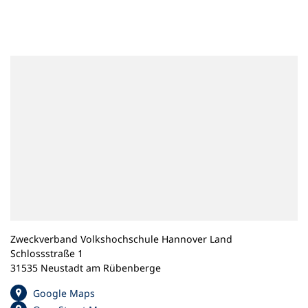
n
e
m
n
e
u
e
n
T
a
b
)
Zweckverband Volkshochschule Hannover Land
Schlossstraße 1
31535 Neustadt am Rübenberge
(
Google Maps
Ö