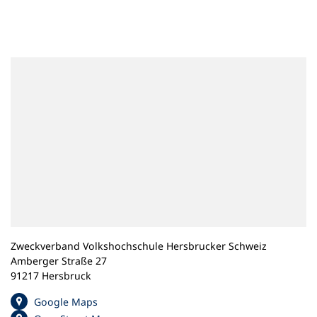
n
e
m
n
e
u
e
n
T
a
b
)
Zweckverband Volkshochschule Hersbrucker Schweiz
Amberger Straße 27
91217 Hersbruck
(
Google Maps
Ö