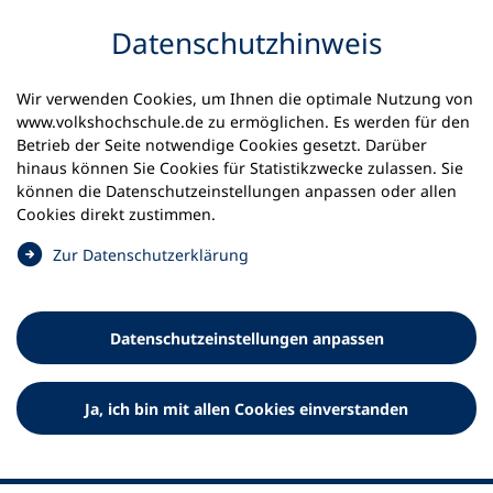
Inhalt anspringen
Datenschutz­hinweis
Startseite
Volkshochschulen und Kurse
Wir verwenden Cookies, um Ihnen die optimale Nutzung von
Meine vhs finden | vhs vor Ort
vhs in Bayern
www.volkshochschule.de zu ermöglichen. Es werden für den
vhs Hersbrucker Land
Betrieb der Seite notwendige Cookies gesetzt. Darüber
hinaus können Sie Cookies für Statistikzwecke zulassen. Sie
Zweckverband
können die Datenschutz­einstellungen anpassen oder allen
Cookies direkt zustimmen.
Volkshochschule Hersbrucker
(
Zur Datenschutz­erklärung
Schweiz
Ö
f
f
Datenschutz­einstellungen anpassen
n
e
t
Ja, ich bin mit allen Cookies einverstanden
i
n
e
i