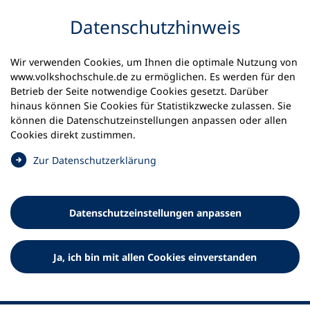
Inhalt anspringen
Datenschutz­hinweis
Startseite
Volkshochschulen und Kurse
Wir verwenden Cookies, um Ihnen die optimale Nutzung von
Meine vhs finden | vhs vor Ort
vhs in Bayern
www.volkshochschule.de zu ermöglichen. Es werden für den
vhs im Landkreis Erding
Betrieb der Seite notwendige Cookies gesetzt. Darüber
hinaus können Sie Cookies für Statistikzwecke zulassen. Sie
Zweckverband
können die Datenschutz­einstellungen anpassen oder allen
Cookies direkt zustimmen.
Volkshochschule im Landkreis
(
Zur Datenschutz­erklärung
Erding
Ö
f
f
Datenschutz­einstellungen anpassen
n
e
t
Ja, ich bin mit allen Cookies einverstanden
i
n
e
i