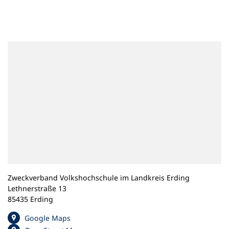
n
e
m
n
e
u
e
n
T
a
b
)
Zweckverband Volkshochschule im Landkreis Erding
Lethnerstraße 13
85435 Erding
(
Google Maps
Ö