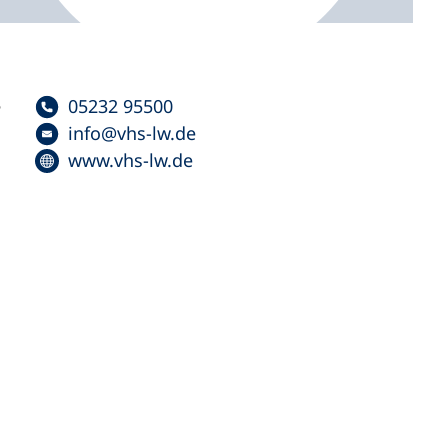
e
05232 95500
info
vhs-lw
de
www.vhs-lw.de