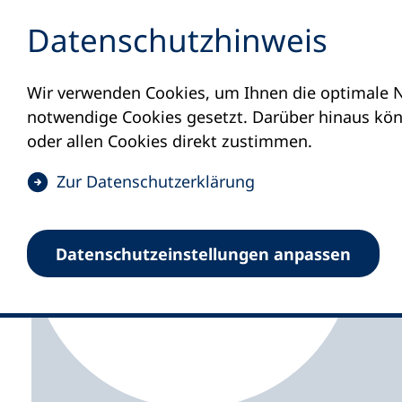
Inhalt anspringen
Datenschutz­hinweis
Wir verwenden Cookies, um Ihnen die optimale N
Startseite
Volkshochschulen und Kurse
M
notwendige Cookies gesetzt. Darüber hinaus könn
oder allen Cookies direkt zustimmen.
(
Zur Datenschutz­erklärung
Ö
f
Zweckverband Volksh
Datenschutz­einstellungen anpassen
f
n
e
t
i
n
e