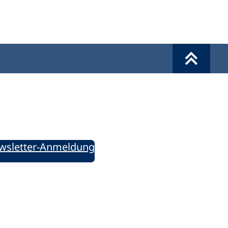
Werkzeuge
Sie informiert!
ung aktuell – Der bildungspolitische Newsletter
wsletter-Anmeldung
ie uns auf Social Media: