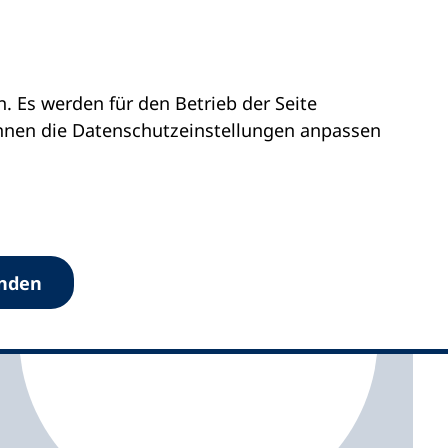
 Es werden für den Betrieb der Seite
Westfalen
vhs Lippe-West
önnen die Datenschutz­einstellungen anpassen
anden