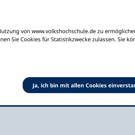
utzung von www.volkshochschule.de zu ermöglichen.
eine vhs finden | vhs vor Ort
vhs in Nordrhein-
en Sie Cookies für Statistikzwecke zulassen. Sie k
ochschule Lippe-West
Ja, ich bin mit allen Cookies einverst