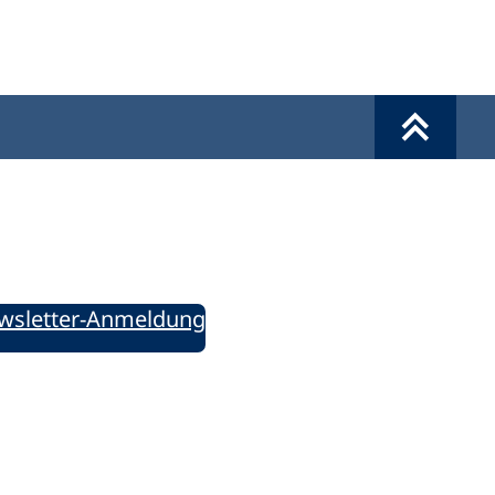
Werkzeuge
Sie informiert!
ung aktuell – Der bildungspolitische Newsletter
wsletter-Anmeldung
ie uns auf Social Media: