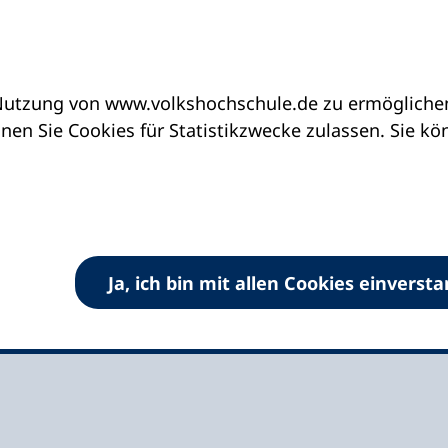
utzung von www.volkshochschule.de zu ermöglichen.
eine vhs finden | vhs vor Ort
vhs in Niedersach
en Sie Cookies für Statistikzwecke zulassen. Sie k
ochschule Ostkreis
Ja, ich bin mit allen Cookies einverst