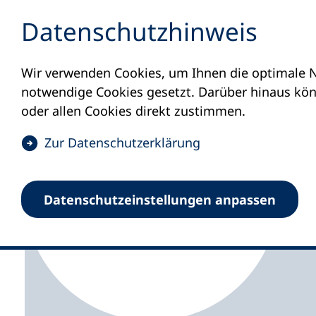
Inhalt anspringen
Datenschutz­hinweis
Wir verwenden Cookies, um Ihnen die optimale N
Startseite
Volkshochschulen und Kurse
M
notwendige Cookies gesetzt. Darüber hinaus könn
oder allen Cookies direkt zustimmen.
(
Zur Datenschutz­erklärung
Ö
Zweckverband Volksh
f
Datenschutz­einstellungen anpassen
f
Hannover
n
e
t
i
n
e