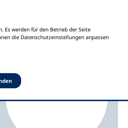
 Es werden für den Betrieb der Seite
sen
vhs Ostkreis Hannover
önnen die Datenschutz­einstellungen anpassen
anden