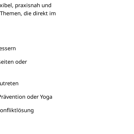
exibel, praxisnah und
 Themen, die direkt im
essern
seiten oder
zutreten
rävention oder Yoga
onfliktlösung