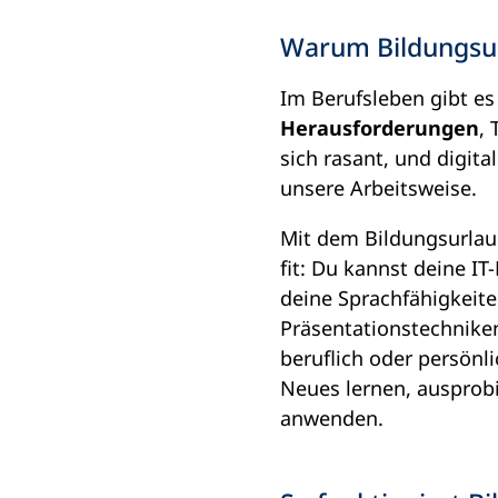
i
Warum Bildungsur
n
e
Im Berufsleben gibt e
m
Herausforderungen
,
n
sich rasant, und digita
e
unsere Arbeitsweise.
u
e
Mit dem Bildungsurlaub
n
fit: Du kannst deine IT
T
deine Sprachfähigkeite
a
Präsentationstechniken
b
beruflich oder persönli
)
Neues lernen, ausprobi
anwenden.