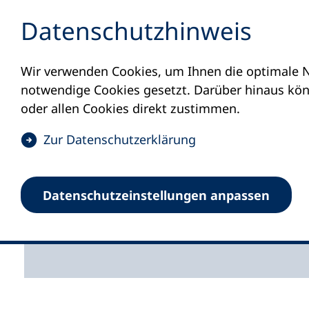
Inhalt anspringen
Datenschutz­hinweis
Wir verwenden Cookies, um Ihnen die optimale N
Startseite
Volkshochschulen und Kurse
D
notwendige Cookies gesetzt. Darüber hinaus könn
Bildungsurl
oder allen Cookies direkt zustimmen.
(
Zur Datenschutz­erklärung
Du willst eine Auszeit
Ö
Bildungsurlaub an der
f
beruflich punkten oder 
Datenschutz­einstellungen anpassen
f
und anerkannt in dein
n
e
t
i
n
e