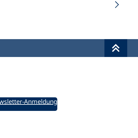
Werkzeuge
Sie informiert!
ung aktuell – Der bildungspolitische Newsletter
wsletter-Anmeldung
ie uns auf Social Media: