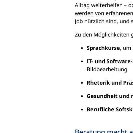
t
Alltag weiterhelfen – o
i
werden von erfahrenen 
n
Job nützlich sind, und 
e
Zu den Möglichkeiten 
i
n
Sprachkurse
, um
e
m
IT- und Software
n
Bildbearbeitung
e
Rhetorik und Prä
u
e
Gesundheit und 
n
T
Berufliche Softski
a
b
Beratung macht al
)