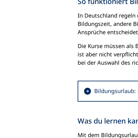
So funktioniert B
In Deutschland regeln
Bildungszeit, andere Bi
Ansprüche entscheidet
Die Kurse müssen als B
ist aber nicht verpfli
bei der Auswahl des ric
(
Bildungsurlaub:
Ö
f
f
Was du lernen ka
n
e
Mit dem Bildungsurlau