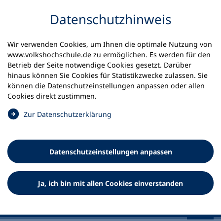
Inhalt anspringen
Datenschutz­hinweis
Startseite
Volkshochschulen und Kurse
Wir verwenden Cookies, um Ihnen die optimale Nutzung von
Meine vhs finden | vhs vor Ort
vhs in Hamburg
www.volkshochschule.de zu ermöglichen. Es werden für den
Betrieb der Seite notwendige Cookies gesetzt. Darüber
Volkshochschule in Hamburg
hinaus können Sie Cookies für Statistikzwecke zulassen. Sie
können die Datenschutz­einstellungen anpassen oder allen
Die Hamburger Volkshochschule ist vhs und vhs-
Cookies direkt zustimmen.
Landesverband in der Freien und Hansestadt Hamburg.
(
Zur Datenschutz­erklärung
Ö
f
f
Datenschutz­einstellungen anpassen
n
e
t
Ja, ich bin mit allen Cookies einverstanden
i
n
e
i