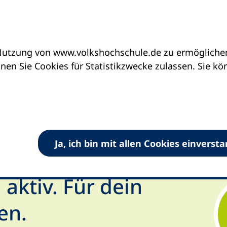
utzung von www.volkshochschule.de zu ermöglichen.
en Sie Cookies für Statistikzwecke zulassen. Sie k
Ja, ich bin mit allen Cookies einverst
nspirieren lassen | vhs-Kurswelt
Gesundheit
ktiv. Für dein
en.