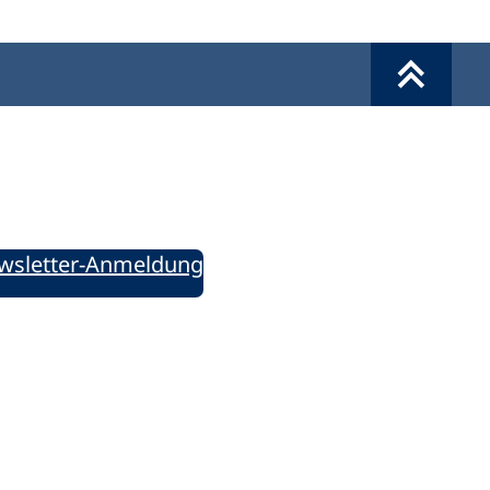
Werkzeuge
Sie informiert!
ung aktuell – Der bildungspolitische Newsletter
wsletter-Anmeldung
ie uns auf Social Media: