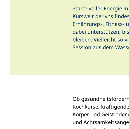
i
Starte voller Energie i
n
Kurswelt der vhs finde
e
Ernährungs-, Fitness- 
m
dabei unterstützen, bis
n
bleiben. Vielleicht so v
e
Session aus dem Wasse
u
e
n
T
a
b
Ob gesundheitsfördern
)
Kochkurse, kräftigende
Körper und Geist oder
und Achtsamkeitsangeb