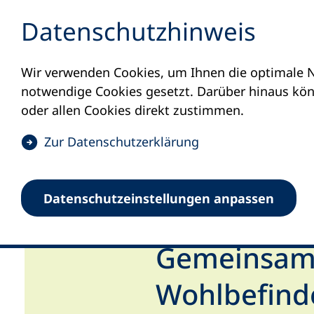
Inhalt anspringen
Datenschutz­hinweis
Wir verwenden Cookies, um Ihnen die optimale N
notwendige Cookies gesetzt. Darüber hinaus könn
oder allen Cookies direkt zustimmen.
(
Zur Datenschutz­erklärung
Ö
f
Datenschutz­einstellungen anpassen
f
Startseite
Volkshochschulen und Kurse
I
n
e
Gemeinsam a
t
i
Wohlbefind
n
e