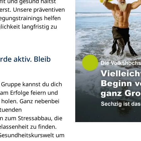
fit und gesund hältst
ierst. Unsere präventiven
gungstrainings helfen
ichkeit langfristig zu
rde aktiv. Bleib
n Gruppe kannst du dich
am Erfolge feiern und
ag holen. Ganz nebenbei
ltuenden
n zum Stressabbau, die
elassenheit zu finden.
 Gesundheitskurswelt um