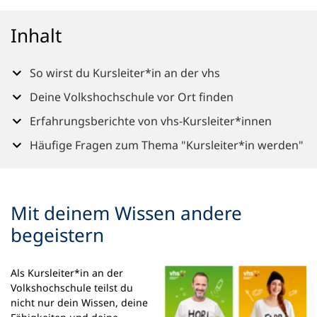
n
e
Inhalt
m
n
e
So wirst du Kursleiter*in an der vhs
u
Deine Volkshochschule vor Ort finden
e
n
Erfahrungsberichte von vhs-Kursleiter*innen
T
a
Häufige Fragen zum Thema "Kursleiter*in werden"
b
)
Mit deinem Wissen andere
begeistern
Als Kursleiter*in an der
Volkshochschule teilst du
nicht nur dein Wissen, deine