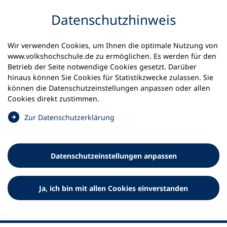
Inhalt anspringen
Datenschutz­hinweis
Startseite
Volkshochschulen und Kurse
Wir verwenden Cookies, um Ihnen die optimale Nutzung von
Die vhs kennenlernen
www.volkshochschule.de zu ermöglichen. Es werden für den
Wie werde ich vhs-Kursleitung?
Betrieb der Seite notwendige Cookies gesetzt. Darüber
hinaus können Sie Cookies für Statistikzwecke zulassen. Sie
Wie werde ich vhs-Kursleitung?
können die Datenschutz­einstellungen anpassen oder allen
Cookies direkt zustimmen.
Du möchtest dein Wissen teilen und andere begeistern?
(
Zur Datenschutz­erklärung
Dann werde Kursleiter*in an der Volkshochschule! Ob
Ö
Workshop, Sprachkurs oder Kreativangebot – die vhs
f
unterstützt dich bei Planung, Organisation und
f
Durchführung. Gestalte Bildung lebendig und werde Teil
Datenschutz­einstellungen anpassen
n
der vhs-Community!
e
t
Ja, ich bin mit allen Cookies einverstanden
i
n
e
i