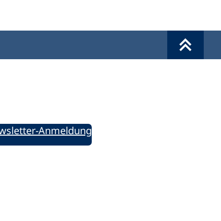
Werkzeuge
Sie informiert!
ung aktuell – Der bildungspolitische Newsletter
wsletter-Anmeldung
ie uns auf Social Media: