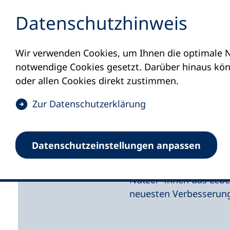
Inhalt anspringen
Datenschutz­hinweis
Wir verwenden Cookies, um Ihnen die optimale N
Startseite
Aktuelles
Meldungen
Opti
notwendige Cookies gesetzt. Darüber hinaus könn
23.01.2024
oder allen Cookies direkt zustimmen.
Neuerungen
(
Zur Datenschutz­erklärung
Ö
Usability in
f
Datenschutz­einstellungen anpassen
f
n
Die vhs.cloud hat eini
e
Nutzer*innen das Lebe
t
neuesten Verbesserung
i
n
e