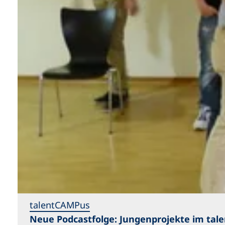
e
u
e
n
T
a
b
)
talentCAMPus
Neue Podcastfolge: Jungenprojekte im ta