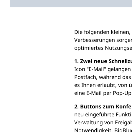
i
n
e
m
Die folgenden kleinen,
n
Verbesserungen sorgen
e
optimiertes Nutzungser
u
1. Zwei neue Schnellzu
e
Icon "E-Mail" gelangen
n
Postfach, während das 
T
es Ihnen erlaubt, von ü
a
eine E-Mail per Pop-Up
b
)
2. Buttons zum Konfe
neu eingeführte Funkti
Verwaltung von Freigab
Notwendigkeit, BigBlu