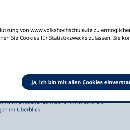
utzung von www.volkshochschule.de zu ermöglichen.
mierungen für die vhs.cloud
en Sie Cookies für Statistikzwecke zulassen. Sie k
 für verbesserte
 der vhs.cloud
Ja, ich bin mit allen Cookies einverst
ge positive Veränderungen erfahren, um ihren
n noch einfacher zu machen. Hier sind die
en im Überblick.