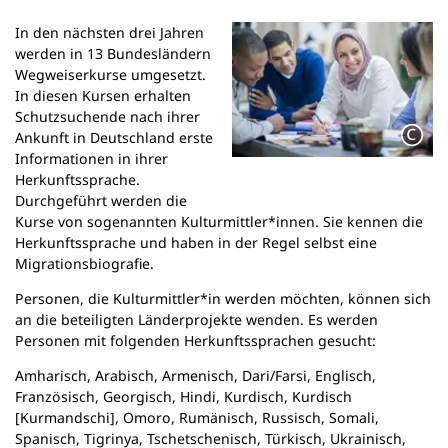
n
In den nächsten drei Jahren
e
werden in 13 Bundesländern
m
Wegweiserkurse umgesetzt.
n
In diesen Kursen erhalten
e
Schutzsuchende nach ihrer
u
Ankunft in Deutschland erste
e
Informationen in ihrer
n
Herkunftssprache.
T
Durchgeführt werden die
a
Kurse von sogenannten Kulturmittler*innen. Sie kennen die
b
Herkunftssprache und haben in der Regel selbst eine
)
Migrationsbiografie.
Personen, die Kulturmittler*in werden möchten, können sich
an die beteiligten Länderprojekte wenden. Es werden
Personen mit folgenden Herkunftssprachen gesucht:
Amharisch, Arabisch, Armenisch, Dari/Farsi, Englisch,
Französisch, Georgisch, Hindi, Kurdisch, Kurdisch
[Kurmandschi], Omoro, Rumänisch, Russisch, Somali,
Spanisch, Tigrinya, Tschetschenisch, Türkisch, Ukrainisch,