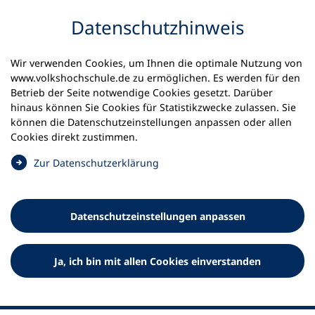
Inhalt anspringen
Datenschutz­hinweis
Startseite
Aktuelles
Meldungen
Wir verwenden Cookies, um Ihnen die optimale Nutzung von
Kulturmittler*innen für die Umsetzung von
www.volkshochschule.de zu ermöglichen. Es werden für den
Wegweiserkursen gesucht
Betrieb der Seite notwendige Cookies gesetzt. Darüber
hinaus können Sie Cookies für Statistikzwecke zulassen. Sie
können die Datenschutz­einstellungen anpassen oder allen
08.07.2026
Cookies direkt zustimmen.
Kulturmittler*innen für die
(
Zur Datenschutz­erklärung
Umsetzung von
Ö
f
Wegweiserkursen gesucht
f
Datenschutz­einstellungen anpassen
n
Ausschreibung veröffentlicht am 08.07.2026
e
t
Ja, ich bin mit allen Cookies einverstanden
i
n
e
i