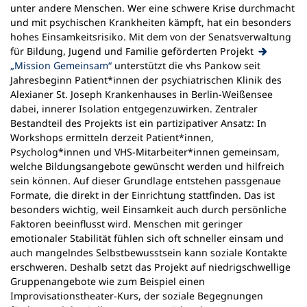
unter andere Menschen. Wer eine schwere Krise durchmacht
und mit psychischen Krankheiten kämpft, hat ein besonders
hohes Einsamkeitsrisiko. Mit dem von der Senatsverwaltung
für Bildung, Jugend und Familie geförderten Projekt
(Öffnet
„Mission Gemeinsam“
unterstützt die vhs Pankow seit
in
Jahresbeginn Patient*innen der psychiatrischen Klinik des
einem
Alexianer St. Joseph Krankenhauses in Berlin-Weißensee
neuen
dabei, innerer Isolation entgegenzuwirken. Zentraler
Tab)
Bestandteil des Projekts ist ein partizipativer Ansatz: In
Workshops ermitteln derzeit Patient*innen,
Psycholog*innen und VHS-Mitarbeiter*innen gemeinsam,
welche Bildungsangebote gewünscht werden und hilfreich
sein können. Auf dieser Grundlage entstehen passgenaue
Formate, die direkt in der Einrichtung stattfinden. Das ist
besonders wichtig, weil Einsamkeit auch durch persönliche
Faktoren beeinflusst wird. Menschen mit geringer
emotionaler Stabilität fühlen sich oft schneller einsam und
auch mangelndes Selbstbewusstsein kann soziale Kontakte
erschweren. Deshalb setzt das Projekt auf niedrigschwellige
Gruppenangebote wie zum Beispiel einen
Improvisationstheater-Kurs, der soziale Begegnungen