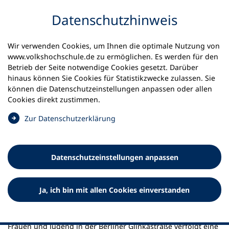
Inhalt anspringen
Datenschutz­hinweis
Startseite
Aktuelles
Meldungen
Wir verwenden Cookies, um Ihnen die optimale Nutzung von
Diskret aber stark gegen Einsamkeit
www.volkshochschule.de zu ermöglichen. Es werden für den
Betrieb der Seite notwendige Cookies gesetzt. Darüber
23.06.2026
hinaus können Sie Cookies für Statistikzwecke zulassen. Sie
können die Datenschutz­einstellungen anpassen oder allen
Diskret aber stark gegen
Cookies direkt zustimmen.
Einsamkeit
(
Zur Datenschutz­erklärung
Ö
Volkshochschule Pankow schafft Nähe
f
f
Datenschutz­einstellungen anpassen
n
e
t
Ja, ich bin mit allen Cookies einverstanden
i
n
e
Das Bundesministerium für Bildung, Familie, Senioren,
i
Frauen und Jugend in der Berliner Glinkastraße verfolgt eine