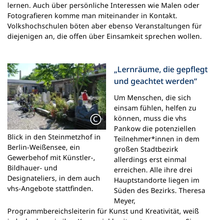
lernen. Auch über persönliche Interessen wie Malen oder
Fotografieren komme man miteinander in Kontakt.
Volkshochschulen böten aber ebenso Veranstaltungen für
diejenigen an, die offen über Einsamkeit sprechen wollen.
„Lernräume, die gepflegt
und geachtet werden“
Um Menschen, die sich
einsam fühlen, helfen zu
können, muss die vhs
Pankow die potenziellen
Blick in den Steinmetzhof in
Teilnehmer*innen in dem
Berlin-Weißensee, ein
großen Stadtbezirk
Gewerbehof mit Künstler-,
allerdings erst einmal
Bildhauer- und
erreichen. Alle ihre drei
Designateliers, in dem auch
Hauptstandorte liegen im
vhs-Angebote stattfinden.
Süden des Bezirks. Theresa
Meyer,
Programmbereichsleiterin für Kunst und Kreativität, weiß