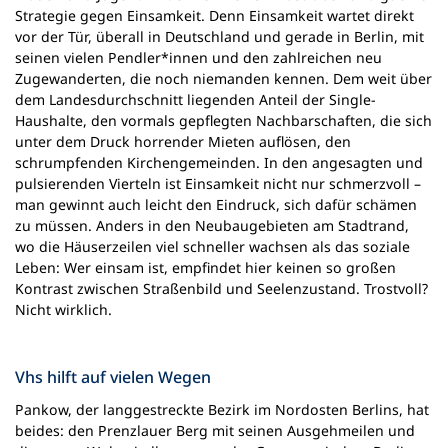
n
Strategie gegen Einsamkeit. Denn Einsamkeit wartet direkt
e
vor der Tür, überall in Deutschland und gerade in Berlin, mit
m
seinen vielen Pendler*innen und den zahlreichen neu
n
Zugewanderten, die noch niemanden kennen. Dem weit über
e
dem Landesdurchschnitt liegenden Anteil der Single-
u
Haushalte, den vormals gepflegten Nachbarschaften, die sich
e
unter dem Druck horrender Mieten auflösen, den
n
schrumpfenden Kirchengemeinden. In den angesagten und
T
pulsierenden Vierteln ist Einsamkeit nicht nur schmerzvoll –
a
man gewinnt auch leicht den Eindruck, sich dafür schämen
b
zu müssen. Anders in den Neubaugebieten am Stadtrand,
)
wo die Häuserzeilen viel schneller wachsen als das soziale
Leben: Wer einsam ist, empfindet hier keinen so großen
Kontrast zwischen Straßenbild und Seelenzustand. Trostvoll?
Nicht wirklich.
Vhs hilft auf vielen Wegen
Pankow, der langgestreckte Bezirk im Nordosten Berlins, hat
beides: den Prenzlauer Berg mit seinen Ausgehmeilen und