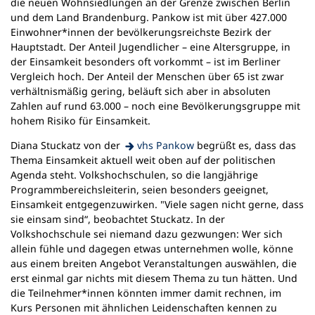
die neuen Wohnsiedlungen an der Grenze zwischen Berlin
und dem Land Brandenburg. Pankow ist mit über 427.000
Einwohner*innen der bevölkerungsreichste Bezirk der
Hauptstadt. Der Anteil Jugendlicher – eine Altersgruppe, in
der Einsamkeit besonders oft vorkommt – ist im Berliner
Vergleich hoch. Der Anteil der Menschen über 65 ist zwar
verhältnismäßig gering, beläuft sich aber in absoluten
Zahlen auf rund 63.000 – noch eine Bevölkerungsgruppe mit
hohem Risiko für Einsamkeit.
(Öffnet
Diana Stuckatz von der
vhs Pankow
begrüßt es, dass das
in
Thema Einsamkeit aktuell weit oben auf der politischen
einem
Agenda steht. Volkshochschulen, so die langjährige
neuen
Programmbereichsleiterin, seien besonders geeignet,
Tab)
Einsamkeit entgegenzuwirken. "Viele sagen nicht gerne, dass
sie einsam sind“, beobachtet Stuckatz. In der
Volkshochschule sei niemand dazu gezwungen: Wer sich
allein fühle und dagegen etwas unternehmen wolle, könne
aus einem breiten Angebot Veranstaltungen auswählen, die
erst einmal gar nichts mit diesem Thema zu tun hätten. Und
die Teilnehmer*innen könnten immer damit rechnen, im
Kurs Personen mit ähnlichen Leidenschaften kennen zu