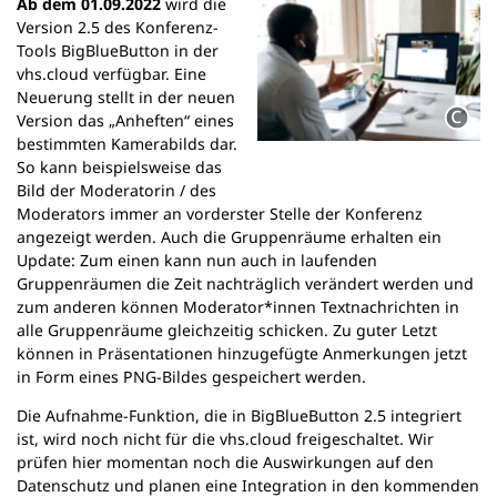
Ab dem 01.09.2022
wird die
n
Version 2.5 des Konferenz-
e
Tools BigBlueButton in der
m
vhs.cloud verfügbar. Eine
n
Neuerung stellt in der neuen
e
Version das „Anheften“ eines
u
bestimmten Kamerabilds dar.
e
So kann beispielsweise das
n
Bild der Moderatorin / des
T
Moderators immer an vorderster Stelle der Konferenz
a
angezeigt werden. Auch die Gruppenräume erhalten ein
b
Update: Zum einen kann nun auch in laufenden
)
Gruppenräumen die Zeit nachträglich verändert werden und
zum anderen können Moderator*innen Textnachrichten in
alle Gruppenräume gleichzeitig schicken. Zu guter Letzt
können in Präsentationen hinzugefügte Anmerkungen jetzt
in Form eines PNG-Bildes gespeichert werden.
Die Aufnahme-Funktion, die in BigBlueButton 2.5 integriert
ist, wird noch nicht für die vhs.cloud freigeschaltet. Wir
prüfen hier momentan noch die Auswirkungen auf den
Datenschutz und planen eine Integration in den kommenden