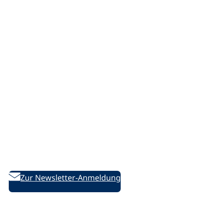
Service
Support/Hilfe
Sitemap
Offene Stellen
Presse
Marketing
vhs.cloud
Netiquette
Bleiben Sie informiert!
Weiterbildung aktuell – Der bildungspolitische Newsletter
des DVV
Zur Newsletter-Anmeldung
Folgen Sie uns auf Social Media: