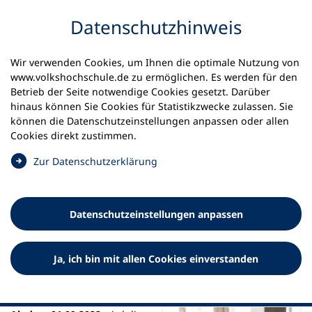
Inhalt anspringen
Datenschutz­hinweis
Startseite
Aktuelles
Meldungen
Wir verwenden Cookies, um Ihnen die optimale Nutzung von
BigBlueButton Version 2.5.
www.volkshochschule.de zu ermöglichen. Es werden für den
Betrieb der Seite notwendige Cookies gesetzt. Darüber
29.08.2022
hinaus können Sie Cookies für Statistikzwecke zulassen. Sie
können die Datenschutz­einstellungen anpassen oder allen
Neue BigBlueButton Version
Cookies direkt zustimmen.
(
Zur Datenschutz­erklärung
Mit dem Release 2.5 von BigBlueButton können Sie u.a.
Ö
Anmerkungen auf der Präsentation speichern,
f
Textnachrichten in Gruppenräume schicken und
f
Webcams pinnen.
Datenschutz­einstellungen anpassen
n
e
t
Ja, ich bin mit allen Cookies einverstanden
i
n
e
i