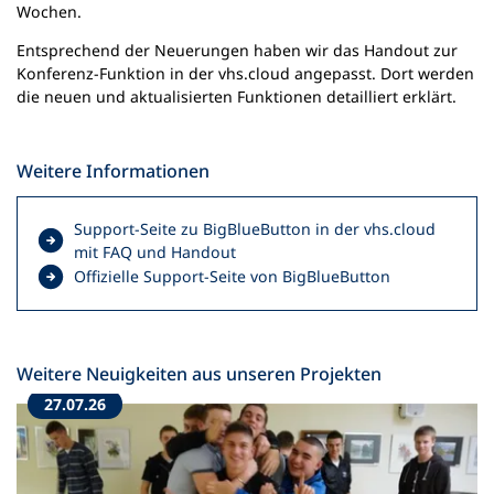
Wochen.
Entsprechend der Neuerungen haben wir das Handout zur
Konferenz-Funktion in der vhs.cloud angepasst. Dort werden
die neuen und aktualisierten Funktionen detailliert erklärt.
Weitere Informationen
Support-Seite zu BigBlueButton in der vhs.cloud
(
mit FAQ und Handout
Ö
(
Offizielle Support-Seite von BigBlueButton
f
Ö
f
f
n
f
e
n
Weitere Neuigkeiten aus unseren Projekten
t
e
27.07.26
i
t
n
i
e
n
i
e