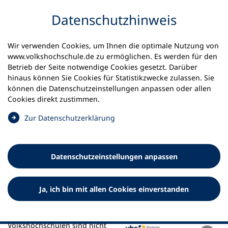
Inhalt anspringen
Datenschutz­hinweis
Startseite
Aktuelles
Meldungen
Wir verwenden Cookies, um Ihnen die optimale Nutzung von
Praxisleitfaden zum Bereich „junge vhs”
www.volkshochschule.de zu ermöglichen. Es werden für den
Betrieb der Seite notwendige Cookies gesetzt. Darüber
13.01.2025
hinaus können Sie Cookies für Statistikzwecke zulassen. Sie
können die Datenschutz­einstellungen anpassen oder allen
Praxisleitfaden zum Bereich
Cookies direkt zustimmen.
„junge vhs”
(
Zur Datenschutz­erklärung
Ö
Grundlagen für die Arbeit mit Kindern, Jugendlichen und
f
jungen Erwachsenen in Volkshochschulen
f
Datenschutz­einstellungen anpassen
n
e
t
Ja, ich bin mit allen Cookies einverstanden
i
n
e
i
Volkshochschulen sind nicht