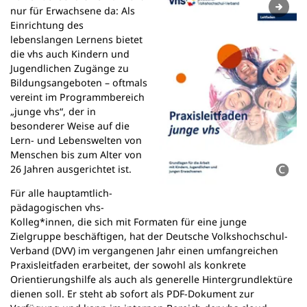
n
nur für Erwachsene da: Als
e
Einrichtung des
m
lebenslangen Lernens bietet
n
die vhs auch Kindern und
e
Jugendlichen Zugänge zu
u
Bildungsangeboten – oftmals
e
vereint im Programmbereich
n
„junge vhs“, der in
T
besonderer Weise auf die
a
Lern- und Lebenswelten von
b
Menschen bis zum Alter von
)
26 Jahren ausgerichtet ist.
Für alle hauptamtlich-
pädagogischen vhs-
Kolleg*innen, die sich mit Formaten für eine junge
Zielgruppe beschäftigen, hat der Deutsche Volkshochschul-
Verband (DVV) im vergangenen Jahr einen umfangreichen
Praxisleitfaden erarbeitet, der sowohl als konkrete
Orientierungshilfe als auch als generelle Hintergrundlektüre
dienen soll. Er steht ab sofort als PDF-Dokument zur