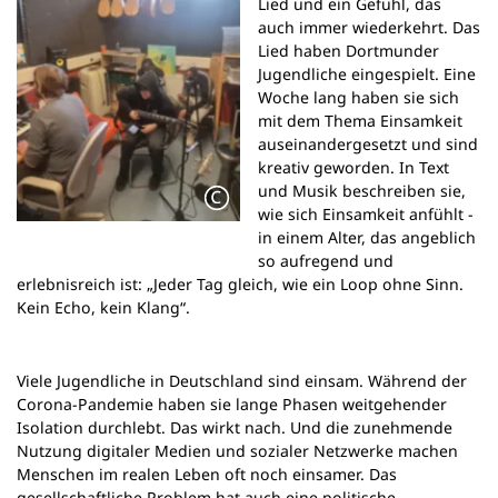
Lied und ein Gefühl, das
n
auch immer wiederkehrt. Das
e
Lied haben Dortmunder
m
Jugendliche eingespielt. Eine
n
Woche lang haben sie sich
e
mit dem Thema Einsamkeit
u
auseinandergesetzt und sind
e
kreativ geworden. In Text
n
und Musik beschreiben sie,
T
wie sich Einsamkeit anfühlt -
a
in einem Alter, das angeblich
b
so aufregend und
)
erlebnisreich ist: „Jeder Tag gleich, wie ein Loop ohne Sinn.
Kein Echo, kein Klang“.
Viele Jugendliche in Deutschland sind einsam. Während der
Corona-Pandemie haben sie lange Phasen weitgehender
Isolation durchlebt. Das wirkt nach. Und die zunehmende
Nutzung digitaler Medien und sozialer Netzwerke machen
Menschen im realen Leben oft noch einsamer. Das
gesellschaftliche Problem hat auch eine politische