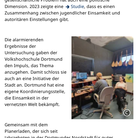
(Öffnet
Dimension. 2023 zeigte eine
Studie
, dass es einen
in
Zusammenhang zwischen jugendlicher Einsamkeit und
einem
autoritären Einstellungen gibt.
neuen
Tab)
Die alarmierenden
Ergebnisse der
Untersuchung gaben der
Volkshochschule Dortmund
den Impuls, das Thema
anzugehen. Damit schloss sie
auch an eine Initiative der
Stadt an. Dortmund hat eine
eigene Koordinierungsstelle,
die Einsamkeit in der
vernetzten Welt bekämpft.
Gemeinsam mit dem
Planerladen, der sich seit
Jahrzehnten in der Dortmunder Nordstadt für gutes