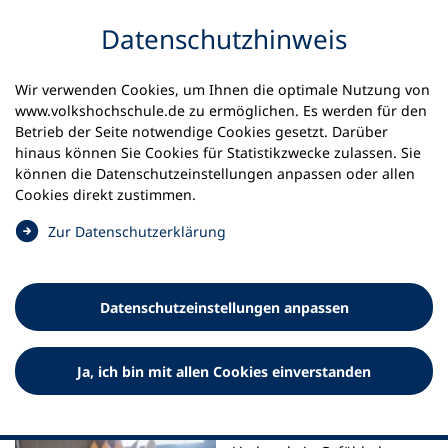
Inhalt anspringen
Datenschutz­hinweis
Startseite
Aktuelles
Meldungen
Wir verwenden Cookies, um Ihnen die optimale Nutzung von
Songs über Einsamkeit
www.volkshochschule.de zu ermöglichen. Es werden für den
Betrieb der Seite notwendige Cookies gesetzt. Darüber
23.06.2026
hinaus können Sie Cookies für Statistikzwecke zulassen. Sie
können die Datenschutz­einstellungen anpassen oder allen
Songs über Einsamkeit
Cookies direkt zustimmen.
(
Zur Datenschutz­erklärung
Dortmunder Jugendliche brechen Tabu
Ö
f
f
Datenschutz­einstellungen anpassen
n
e
t
Ja, ich bin mit allen Cookies einverstanden
i
„Es braucht nur einen
n
Moment zu merken, dass du
e
alleine bist“: der Refrain im
i