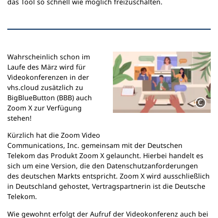
das Tool so schnell wie möglich freizuschalten.
n
e
m
n
e
Wahrscheinlich schon im
u
Laufe des März wird für
e
Videokonferenzen in der
n
vhs.cloud zusätzlich zu
T
BigBlueButton (BBB) auch
a
Zoom X zur Verfügung
b
stehen!
)
Kürzlich hat die Zoom Video
Communications, Inc. gemeinsam mit der Deutschen
Telekom das Produkt Zoom X gelauncht. Hierbei handelt es
sich um eine Version, die den Datenschutzanforderungen
des deutschen Markts entspricht. Zoom X wird ausschließlich
in Deutschland gehostet, Vertragspartnerin ist die Deutsche
Telekom.
Wie gewohnt erfolgt der Aufruf der Videokonferenz auch bei