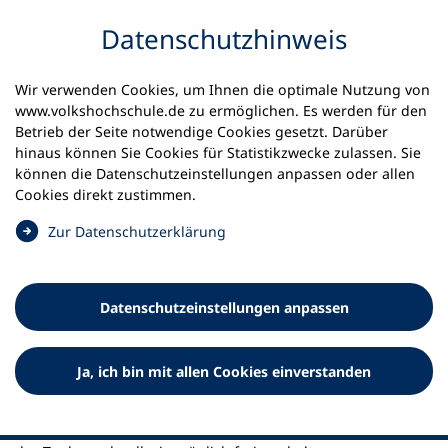
Inhalt anspringen
Datenschutz­hinweis
Startseite
Aktuelles
Meldungen
Wir verwenden Cookies, um Ihnen die optimale Nutzung von
Zoom X für die vhs.cloud
www.volkshochschule.de zu ermöglichen. Es werden für den
Betrieb der Seite notwendige Cookies gesetzt. Darüber
15.02.2023
hinaus können Sie Cookies für Statistikzwecke zulassen. Sie
können die Datenschutz­einstellungen anpassen oder allen
Zoom X für die vhs.cloud!
Cookies direkt zustimmen.
(
Zur Datenschutz­erklärung
Eine Kooperation mit der Telekom macht’s möglich.
Ö
f
f
Datenschutz­einstellungen anpassen
n
e
t
Ja, ich bin mit allen Cookies einverstanden
i
Update vom 30.03.23:
Leider gibt es derzeit technische
n
Fragen, die zu einer Verzögerung bei der Einbindung von
e
Zoom X führen. Unser Team arbeitet mit Hochdruck daran,
i