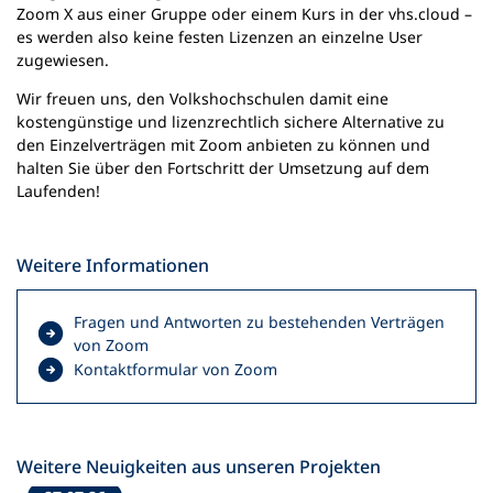
Zoom X aus einer Gruppe oder einem Kurs in der vhs.cloud –
es werden also keine festen Lizenzen an einzelne User
zugewiesen.
Wir freuen uns, den Volkshochschulen damit eine
kostengünstige und lizenzrechtlich sichere Alternative zu
den Einzelverträgen mit Zoom anbieten zu können und
halten Sie über den Fortschritt der Umsetzung auf dem
Laufenden!
Weitere Informationen
Fragen und Antworten zu bestehenden Verträgen
(
von Zoom
Ö
(
Kontaktformular von Zoom
f
Ö
f
f
n
f
e
n
Weitere Neuigkeiten aus unseren Projekten
t
e