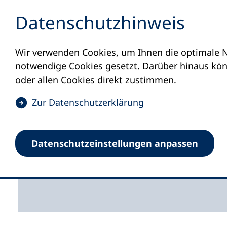
Inhalt anspringen
Datenschutz­hinweis
Wir verwenden Cookies, um Ihnen die optimale N
Startseite
Aktuelles
Meldungen
#zuk
notwendige Cookies gesetzt. Darüber hinaus könn
29.05.2026
oder allen Cookies direkt zustimmen.
#zukunftsor
(
Zur Datenschutz­erklärung
Ö
Bildung im 
f
Datenschutz­einstellungen anpassen
f
n
Die kvhs Mansfeld-Südh
e
t
i
n
e