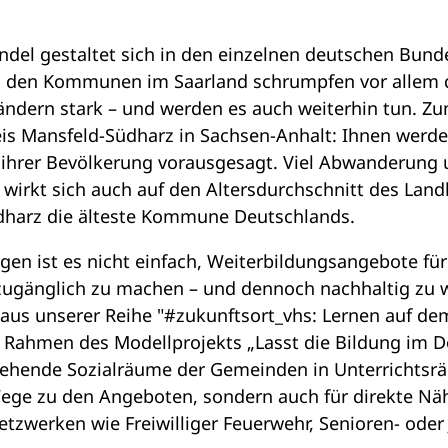
del gestaltet sich in den einzelnen deutschen Bund
n den Kommunen im Saarland schrumpfen vor allem d
ndern stark – und werden es auch weiterhin tun. Zu
s Mansfeld-Südharz in Sachsen-Anhalt: Ihnen werden
l ihrer Bevölkerung vorausgesagt. Viel Abwanderung
rkt sich auch auf den Altersdurchschnitt des Landk
üdharz die älteste Kommune Deutschlands.
en ist es nicht einfach, Weiterbildungsangebote für
ugänglich zu machen – und dennoch nachhaltig zu w
 aus unserer Reihe "#zukunftsort_vhs: Lernen auf dem
 Rahmen des Modellprojekts „Lasst die Bildung im D
ehende Sozialräume der Gemeinden in Unterrichtsr
 Wege zu den Angeboten, sondern auch für direkte N
tzwerken wie Freiwilliger Feuerwehr, Senioren- oder 