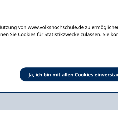
utzung von www.volkshochschule.de zu ermöglichen.
unftsort_vhs: Lasst die Bildung im Dorf!
en Sie Cookies für Statistikzwecke zulassen. Sie k
t_vhs: Lasst die
Dorf!
Ja, ich bin mit allen Cookies einverst
arz bringt Bildung in ländliche (Sozial-)Räume