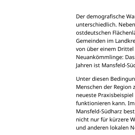
i
n
Der demografische Wan
e
unterschiedlich. Nebe
m
ostdeutschen Flächenlä
n
Gemeinden im Landkrei
e
von über einem Dritte
u
Neuankömmlinge: Das wi
e
Jahren ist Mansfeld-S
n
Unter diesen Bedingung
T
Menschen der Region z
a
neueste Praxisbeispiel
b
funktionieren kann. Im
)
Mansfeld-Südharz best
nicht nur für kürzere
und anderen lokalen Ne