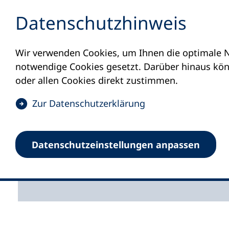
Inhalt anspringen
Datenschutz­hinweis
Wir verwenden Cookies, um Ihnen die optimale N
Startseite
Presse
Zukunft gemeinsam ge
notwendige Cookies gesetzt. Darüber hinaus könn
10.08.2023
oder allen Cookies direkt zustimmen.
Zukunft ge
(
Zur Datenschutz­erklärung
Ö
f
Volkshochschulen bek
Datenschutz­einstellungen anpassen
f
Internationalen Tag de
n
e
t
i
n
e