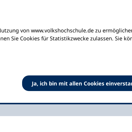
utzung von www.volkshochschule.de zu ermöglichen.
stalten
en Sie Cookies für Statistikzwecke zulassen. Sie k
meinsam gestalten
räftigen Engagement für junge Menschen am
Ja, ich bin mit allen Cookies einverst
r Jugend - Pressemitteilung des DVV