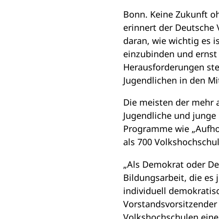
i
Bonn. Keine Zukunft o
n
erinnert der Deutsche
e
daran, wie wichtig es i
m
einzubinden und ernst z
n
Herausforderungen steh
e
Jugendlichen in den Mi
u
Die meisten der mehr 
e
Jugendliche und junge
n
Programme wie „Aufhol
T
als 700 Volkshochschu
a
b
„Als Demokrat oder De
)
Bildungsarbeit, die es
individuell demokrati
Vorstandsvorsitzender 
Volkshochschulen eine