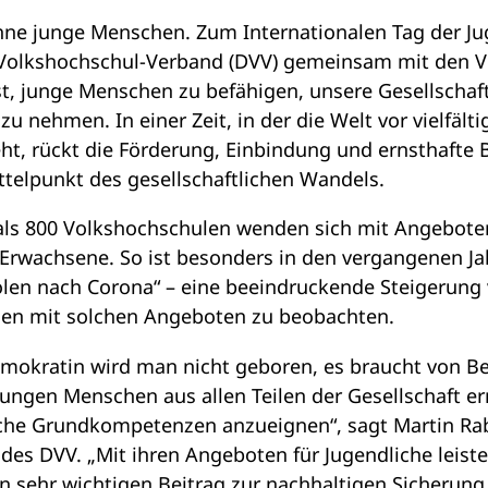
hne junge Menschen. Zum Internationalen Tag der J
 Volkshochschul-Verband (DVV) gemeinsam mit den V
st, junge Menschen zu befähigen, unsere Gesellschaft
u nehmen. In einer Zeit, in der die Welt vor vielfält
t, rückt die Förderung, Einbindung und ernsthafte 
ttelpunkt des gesellschaftlichen Wandels.
als 800 Volkshochschulen wenden sich mit Angeboten
 Erwachsene. So ist besonders in den vergangenen Ja
en nach Corona“ – eine beeindruckende Steigerung 
len mit solchen Angeboten zu beobachten.
mokratin wird man nicht geboren, es braucht von Be
 jungen Menschen aus allen Teilen der Gesellschaft er
sche Grundkompetenzen anzueignen“, sagt Martin Ra
des DVV. „Mit ihren Angeboten für Jugendliche leiste
n sehr wichtigen Beitrag zur nachhaltigen Sicherun