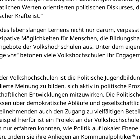
atlichen Werten orientierten politischen Diskurses, 
cher Kräfte ist.“
 des lebenslangen Lernens nicht nur darum, verpass
zipative Möglichkeiten für Menschen, die Bildungsb
gebote der Volkshochschulen aus. Unter dem eigens
e vhs“ betonen viele Volkshochschulen ihr Engageme
 der Volkshochschulen ist die Politische Jugendbild
dierte Meinung zu bilden, sich aktiv in politische Pr
haftlichen Entwicklungen mitzuwirken. Die Politisc
Wissen über demokratische Abläufe und gesellschaft
Teilnehmenden auch den Zugang zu vielfältigen Betei
ispiel hierfür ist ein Projekt an der Volkshochschule
 nur erfahren konnten, wie Politik auf lokaler Ebene
den. Indem sie ihre Anliegen an Kommunalpolitiker*i