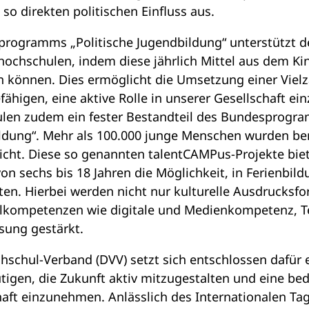
so direkten politischen Einfluss aus.
rogramms „Politische Jugendbildung“ unterstützt d
ochschulen, indem diese jährlich Mittel aus dem Ki
 können. Dies ermöglicht die Umsetzung einer Vie
ähigen, eine aktive Rolle in unserer Gesellschaft e
ulen zudem ein fester Bestandteil des Bundesprogr
ildung“. Mehr als 100.000 junge Menschen wurden ber
icht. Diese so genannten talentCAMPus-Projekte bie
on sechs bis 18 Jahren die Möglichkeit, in Ferienbil
alten. Hierbei werden nicht nur kulturelle Ausdrucksf
elkompetenzen wie digitale und Medienkompetenz, 
ösung gestärkt.
hschul-Verband (DVV) setzt sich entschlossen dafür 
igen, die Zukunft aktiv mitzugestalten und eine bed
ft einzunehmen. Anlässlich des Internationalen Tag