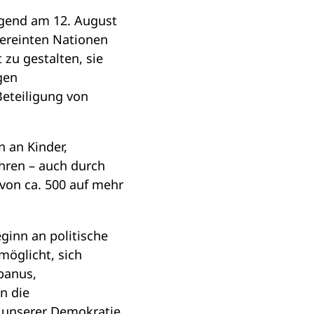
ugend am 12. August
ereinten Nationen
 zu gestalten, sie
igen
Beteiligung von
 an Kinder,
hren – auch durch
von ca. 500 auf mehr
ginn an politische
möglicht, sich
banus,
n die
g unserer Demokratie