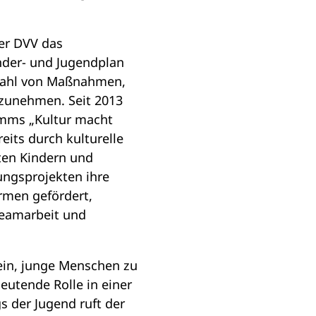
er DVV das
nder- und Jugendplan
lzahl von Maßnahmen,
inzunehmen. Seit 2013
amms „Kultur macht
eits durch kulturelle
ten Kindern und
dungsprojekten ihre
ormen gefördert,
Teamarbeit und
ein, junge Menschen zu
eutende Rolle in einer
s der Jugend ruft der