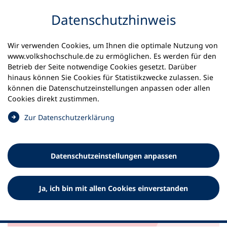
Inhalt anspringen
Datenschutz­hinweis
Wir verwenden Cookies, um Ihnen die optimale Nutzung von
www.volkshochschule.de zu ermöglichen. Es werden für den
Betrieb der Seite notwendige Cookies gesetzt. Darüber
Startseite
Unsere Projekte
talentCAMPus
hinaus können Sie Cookies für Statistikzwecke zulassen. Sie
können die Datenschutz­einstellungen anpassen oder allen
talentCAMPus
Cookies direkt zustimmen.
(
Zur Datenschutz­erklärung
Bildungschancen verbessern – unabhängig von der
Ö
sozialen Herkunft: Mit talentCAMPus, dem
f
außerschulischen Ferienbildungskonzept des DVV,
f
erhalten Kinder und Jugendliche einen Zugang zu Kunst
Datenschutz­einstellungen anpassen
n
und Kultur. talentCAMPus wird 2023 bis 2027 im
e
Programm „Kultur macht stark. Bündnisse für Bildung“
t
vom BMBFSFJ gefördert.
Ja, ich bin mit allen Cookies einverstanden
i
n
e
i