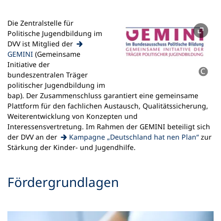
Die Zentralstelle für
Politische Jugendbildung im
DVV ist Mitglied der
(Öffnet
GEMINI
(Gemeinsame
in
Initiative der
einem
bundeszentralen Träger
neuen
politischer Jugendbildung im
Tab)
bap). Der Zusammenschluss garantiert eine gemeinsame
Plattform für den fachlichen Austausch, Qualitätssicherung,
Weiterentwicklung von Konzepten und
Interessensvertretung. Im Rahmen der GEMINI beteiligt sich
(Öffnet
der DVV an der
Kampagne „Deutschland hat nen Plan“
zur
in
Stärkung der Kinder- und Jugendhilfe.
einem
neuen
Fördergrundlagen
Tab)