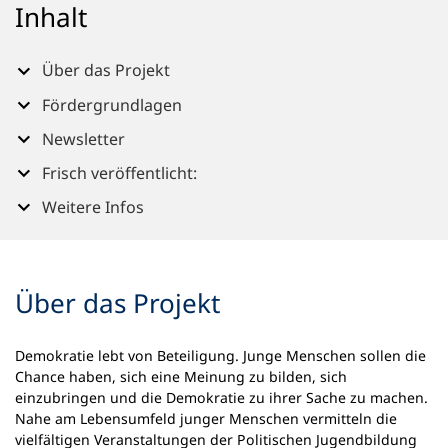
Inhalt
n
e
m
Über das Projekt
n
e
Fördergrundlagen
u
Newsletter
e
n
Frisch veröffentlicht:
T
a
Weitere Infos
b
)
Über das Projekt
Demokratie lebt von Beteiligung. Junge Menschen sollen die
Chance haben, sich eine Meinung zu bilden, sich
einzubringen und die Demokratie zu ihrer Sache zu machen.
Nahe am Lebensumfeld junger Menschen vermitteln die
vielfältigen Veranstaltungen der Politischen Jugendbildung