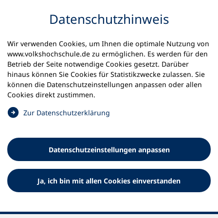
Inhalt anspringen
Datenschutz­hinweis
Wir verwenden Cookies, um Ihnen die optimale Nutzung von
www.volkshochschule.de zu ermöglichen. Es werden für den
Betrieb der Seite notwendige Cookies gesetzt. Darüber
Startseite
Unsere Projekte
hinaus können Sie Cookies für Statistikzwecke zulassen. Sie
Politische Jugendbildung
können die Datenschutz­einstellungen anpassen oder allen
Cookies direkt zustimmen.
Politische Jugendbildung an
(
Zur Datenschutz­erklärung
Volkshochschulen
Ö
f
Zentralstelle für Politische Jugendbildung im DVV
f
Datenschutz­einstellungen anpassen
n
e
t
Ja, ich bin mit allen Cookies einverstanden
i
n
e
i